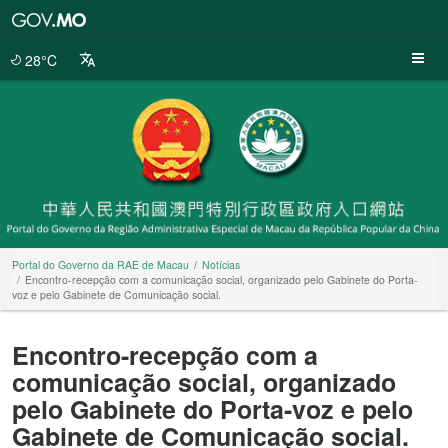
Portal
do
Governo
28°C
da
RAE
de
Macau
Portal do Governo da RAE de Macau
Notícias
Encontro-recepção com a comunicação social, organizado pelo Gabinete do Porta-
voz e pelo Gabinete de Comunicação social.
Encontro-recepção com a
comunicação social, organizado
pelo Gabinete do Porta-voz e pelo
Gabinete de Comunicação social.