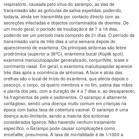
respiratório, causada pelo vírus do sarampo, as vias de
transmissão são as gotículas de saliva expelidas, podendo,
todavia, ainda ser transmitida por contacto directo com as
secreções infectadas e objectos contaminados de doentes. De
um modo geral, o período de incubação é de 7 a 18 dias,
podendo ser um período mais comprido de 21 dias. O período de
transmissão varia de três dias a uma semana depois do
aparecimento de exantema. Os principais sintomas são febre
prodrómica (superior a 38ºC), enantema bucal (Koplik spot),
exantema manuculopapular generalizado, conjuntivite, tosse e
corrimento nasal. Em geral, o exantema maculopapular aparece
três dias após a ocorrência de sintomas. A face e atrás das
orelhas são o local de início do exantema, que afecta depois o
pescoço, o corpo, os quatro membros e no fim, palma das mãos
e planta dos pés, com a duração de 4 a 7 dias e, ao desaparecer,
há fragmentos de pele e sedimentos. O sarampo é altamente
contagioso, sendo uma doença muito comum em crianças na
época com baixa taxa de cobertura vacinal. O sarampo é uma
doença auto-limitante, sendo a maioria dos sintomas
considerados ligeiros. Não havendo nenhum tratamento
específico, o Sarampo pode causar complicações como
encefalite, pneumonia. A taxa de mortalidade é de 1/1000 a