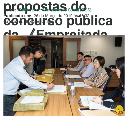
propostas do
Fonte:
Gabinete de Comunicação Social (GCS)
concurso pública
Publicado em:
26 de Março de 2019 às 16:32
Categoria:
Fotorreportagem
da 《Empreitada
de Reparação do
Troço Sul da
Avenida Marginal
Flor de Lótus, no
Cotai》.