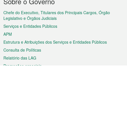
Sobre o Governo
do
rodapé
Chefe do Executivo, Titulares dos Principais Cargos, Órgão
Legislativo e Órgãos Judiciais
Serviços e Entidades Públicos
APM
Estrutura e Atribuições dos Serviços e Entidades Públicos
Consulta de Políticas
Relatório das LAG
Promoções especiais
Sobre a RAEM
Tempo
Transporte
Feriados
Cultura e lazer
Informação de Macau