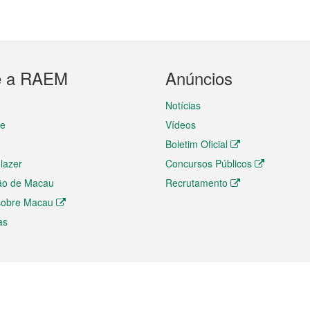
e a RAEM
Anúncios
Notícias
te
Vídeos
Boletim Oficial
 lazer
Concursos Públicos
ão de Macau
Recrutamento
 sobre Macau
as
ios e comércio
Directório