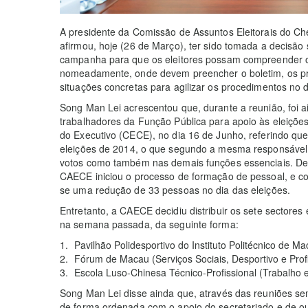
A presidente da Comissão de Assuntos Eleitorais do C
afirmou, hoje (26 de Março), ter sido tomada a decisão
campanha para que os eleitores possam compreender o 
nomeadamente, onde devem preencher o boletim, os pr
situações concretas para agilizar os procedimentos no d
Song Man Lei acrescentou que, durante a reunião, foi 
trabalhadores da Função Pública para apoio às eleiçõ
do Executivo (CECE), no dia 16 de Junho, referindo 
eleições de 2014, o que segundo a mesma responsável,
votos como também nas demais funções essenciais. De 
CAECE iniciou o processo de formação de pessoal, e co
se uma redução de 33 pessoas no dia das eleições.
Entretanto, a CAECE decidiu distribuir os sete sectores 
na semana passada, da seguinte forma:
Pavilhão Polidesportivo do Instituto Politécnico de Ma
Fórum de Macau (Serviços Sociais, Desportivo e Profi
Escola Luso-Chinesa Técnico-Profissional (Trabalho e 
Song Man Lei disse ainda que, através das reuniões se
de forma ordenada com o apoio do secretariado e de ou