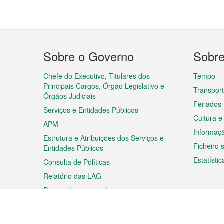
Menu
Sobre o Governo
Sobr
do
rodapé
Chefe do Executivo, Titulares dos
Tempo
Principais Cargos, Órgão Legislativo e
Transpor
Órgãos Judiciais
Feriados
Serviços e Entidades Públicos
Cultura e
APM
Informaç
Estrutura e Atribuições dos Serviços e
Ficheiro
Entidades Públicos
Estatístic
Consulta de Políticas
Relatório das LAG
Promoções especiais
Viagem
Negóc