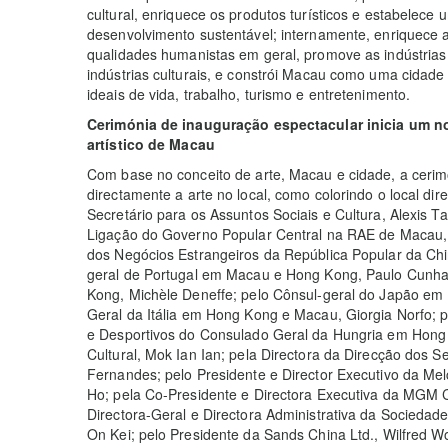
cultural, enriquece os produtos turísticos e estabelece
desenvolvimento sustentável; internamente, enriquece a 
qualidades humanistas em geral, promove as indústrias
indústrias culturais, e constrói Macau como uma cidade 
ideais de vida, trabalho, turismo e entretenimento.
Cerimónia de inauguração espectacular inicia um n
artístico de Macau
Com base no conceito de arte, Macau e cidade, a cerim
directamente a arte no local, como colorindo o local dir
Secretário para os Assuntos Sociais e Cultura, Alexis 
Ligação do Governo Popular Central na RAE de Macau, 
dos Negócios Estrangeiros da República Popular da Chi
geral de Portugal em Macau e Hong Kong, Paulo Cunha 
Kong, Michèle Deneffe; pelo Cônsul-geral do Japão em
Geral da Itália em Hong Kong e Macau, Giorgia Norfo; p
e Desportivos do Consulado Geral da Hungria em Hong K
Cultural, Mok Ian Ian; pela Directora da Direcção dos 
Fernandes; pelo Presidente e Director Executivo da Me
Ho; pela Co-Presidente e Directora Executiva da MGM C
Directora-Geral e Directora Administrativa da Socieda
On Kei; pelo Presidente da Sands China Ltd., Wilfred W