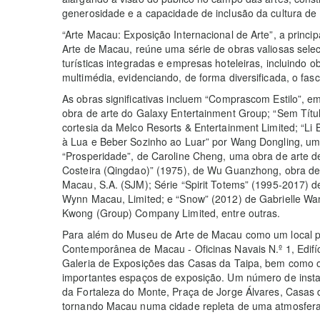
generosidade e a capacidade de inclusão da cultura de
“Arte Macau: Exposição Internacional de Arte”, a princi
Arte de Macau, reúne uma série de obras valiosas sele
turísticas integradas e empresas hoteleiras, incluindo o
multimédia, evidenciando, de forma diversificada, o fas
As obras significativas incluem “Comprascom Estilo”, e
obra de arte do Galaxy Entertainment Group; “Sem Títu
cortesia da Melco Resorts & Entertainment Limited; “Li
à Lua e Beber Sozinho ao Luar” por Wang Dongling, um
“Prosperidade”, de Caroline Cheng, uma obra de arte de
Costeira (Qingdao)” (1975), de Wu Guanzhong, obra de
Macau, S.A. (SJM); Série “Spirit Totems” (1995-2017) d
Wynn Macau, Limited; e “Snow” (2012) de Gabrielle W
Kwong (Group) Company Limited, entre outras.
Para além do Museu de Arte de Macau como um local pri
Contemporânea de Macau - Oficinas Navais N.º 1, Edifíc
Galeria de Exposições das Casas da Taipa, bem como os 
importantes espaços de exposição. Um número de insta
da Fortaleza do Monte, Praça de Jorge Álvares, Casas d
tornando Macau numa cidade repleta de uma atmosfera a