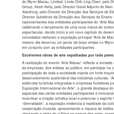
do Wynn Macau, Limited, Linda Chih-Ling Chen; pelo D
Group, Kevin Kelly; pelo Director Geral Adjunto do N
Xiaodong; pelo Director da Direcção dos Serviços de E
Director Substituto da Direcção dos Serviços do Ensin
representantes das entidades participantes do “Arte Mac
celebrando o lançamento de uma nova marca de turismo 
espectacular, dando início a um novo capítulo do desenv
convidados visitaram a exposição principal “Arte de Mac
mesmo dia decorreu um jantar de boas vindas no Wynn 
em conjunto com as entidades participantes.
Excelentes obras de arte espalhadas por toda part
A realização do evento “Arte Macau” reflecte a vontade
às empresas, dos artistas ao público, em participar na 
participação de toda a sociedade injecta um forte impu
desenvolvimento sustentável das indústrias culturais. 
estâncias turísticas integradas e empresas hoteleiras 
Exposição Internacional de Arte”, o grande destaque d
espaciais das várias entidades participantes e invocan
incentivar a criação artística local e potenciar o espír
“diversidade”, a exposição evidencia a realidade da cultu
cooperação cruzada, apresentando a riqueza de estilos e
alargando a visão do público no campo das artes, cons