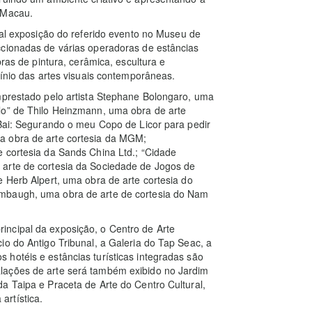
 Macau.
pal exposição do referido evento no Museu de
ccionadas de várias operadoras de estâncias
bras de pintura, cerâmica, escultura e
cínio das artes visuais contemporâneas.
mprestado pelo artista Stephane Bolongaro, uma
lo” de Thilo Heinzmann, uma obra de arte
 Bai: Segurando o meu Copo de Licor para pedir
a obra de arte cortesia da MGM;
 cortesia da Sands China Ltd.; “Cidade
 arte de cortesia da Sociedade de Jogos de
e Herb Alpert, uma obra de arte cortesia do
ambaugh, uma obra de arte de cortesia do Nam
ncipal da exposição, o Centro de Arte
io do Antigo Tribunal, a Galeria do Tap Seac, a
hotéis e estâncias turísticas integradas são
lações de arte será também exibido no Jardim
a Taipa e Praceta de Arte do Centro Cultural,
rtística.