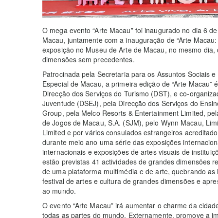
O mega evento “Arte Macau” foi inaugurado no dia 6 de
Macau, juntamente com a inauguração de “Arte Macau: Ex
exposição no Museu de Arte de Macau, no mesmo dia, da
dimensões sem precedentes.
Patrocinada pela Secretaria para os Assuntos Sociais e
Especial de Macau, a primeira edição de “Arte Macau” é o
Direcção dos Serviços do Turismo (DST), e co-organiza
Juventude (DSEJ), pela Direcção dos Serviços do Ensin
Group, pela Melco Resorts & Entertainment Limited, pe
de Jogos de Macau, S.A. (SJM), pelo Wynn Macau, Li
Limited e por vários consulados estrangeiros acredit
durante meio ano uma série das exposições internacionai
internacionais e exposições de artes visuais de institu
estão previstas 41 actividades de grandes dimensões re
de uma plataforma multimédia e de arte, quebrando as 
festival de artes e cultura de grandes dimensões e apr
ao mundo.
O evento “Arte Macau” irá aumentar o charme da cidade 
todas as partes do mundo. Externamente, promove a im