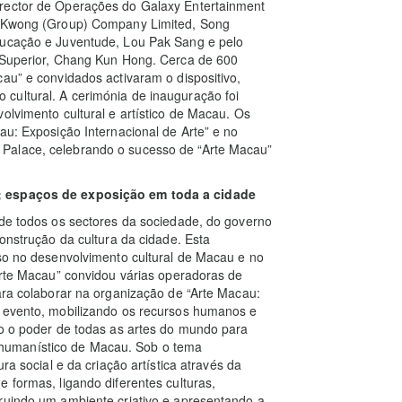
irector de Operações do Galaxy Entertainment
am Kwong (Group) Company Limited, Song
ducação e Juventude, Lou Pak Sang e pelo
o Superior, Chang Kun Hong. Cerca de 600
au” e convidados activaram o dispositivo,
cultural. A cerimónia de inauguração foi
olvimento cultural e artístico de Macau. Os
au: Exposição Internacional de Arte” e no
Palace, celebrando o sucesso de “Arte Macau”
e; espaços de exposição em toda a cidade
 de todos os sectores da sociedade, do governo
construção da cultura da cidade. Esta
lso no desenvolvimento cultural de Macau e no
“Arte Macau” convidou várias operadoras de
para colaborar na organização de “Arte Macau:
o evento, mobilizando os recursos humanos e
do o poder de todas as artes do mundo para
ito humanístico de Macau. Sob o tema
ra social e da criação artística através da
 formas, ligando diferentes culturas,
truindo um ambiente criativo e apresentando a