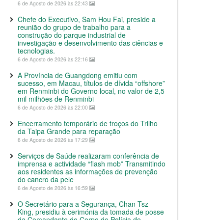
6 de Agosto de 2026 às 22:43
Chefe do Executivo, Sam Hou Fai, preside a
reunião do grupo de trabalho para a
construção do parque industrial de
investigação e desenvolvimento das ciências e
tecnologias.
6 de Agosto de 2026 às 22:16
A Província de Guangdong emitiu com
sucesso, em Macau, títulos de dívida “offshore”
em Renminbi do Governo local, no valor de 2,5
mil milhões de Renminbi
6 de Agosto de 2026 às 22:00
Encerramento temporário de troços do Trilho
da Taipa Grande para reparação
6 de Agosto de 2026 às 17:29
Serviços de Saúde realizaram conferência de
imprensa e actividade “flash mob” Transmitindo
aos residentes as informações de prevenção
do cancro da pele
6 de Agosto de 2026 às 16:59
O Secretário para a Segurança, Chan Tsz
King, presidiu à cerimónia da tomada de posse
da Comandante do Corpo de Polícia de