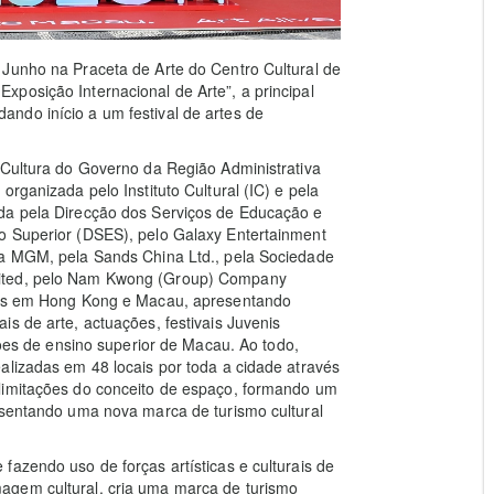
 Junho na Praceta de Arte do Centro Cultural de
posição Internacional de Arte”, a principal
ndo início a um festival de artes de
 Cultura do Governo da Região Administrativa
rganizada pelo Instituto Cultural (IC) e pela
da pela Direcção dos Serviços de Educação e
o Superior (DSES), pelo Galaxy Entertainment
la MGM, pela Sands China Ltd., pela Sociedade
mited, pelo Nam Kwong (Group) Company
ados em Hong Kong e Macau, apresentando
s de arte, actuações, festivais Juvenis
ições de ensino superior de Macau. Ao todo,
alizadas em 48 locais por toda a cidade através
limitações do conceito de espaço, formando um
esentando uma nova marca de turismo cultural
fazendo uso de forças artísticas e culturais de
agem cultural, cria uma marca de turismo