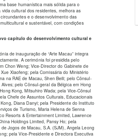
 uma base humanística mais sólida para o
vida cultural dos residentes, melhora as
 circundantes e o desenvolvimento das
multicultural e sustentável, com condições
ovo capítulo do desenvolvimento cultural e
ónia de inauguração de “Arte Macau” integra
ectamente. A cerimónia foi presidida pelo
Tam Chon Weng; Vice-Director do Gabinete de
Xue Xiaofeng; pela Comissária do Ministério
na na RAE de Macau, Shen Beili; pelo Cônsul-
Alves; pelo Cônsul-geral da Bélgica em Hong
 Hong Kong, Mitsuhiro Wada; pela Vice-Cônsul
ela Chefe de Assuntos Culturais, Educacionais
ong, Diana Danyi; pela Presidente do Instituto
Serviços de Turismo, Maria Helena de Senna
lco Resorts & Entertainment Limited, Lawrence
hina Holdings Limited, Pansy Ho; pela
de de Jogos de Macau, S.A. (SJM), Angela Leong
ong; pela Vice-Presidente e Directora Executiva