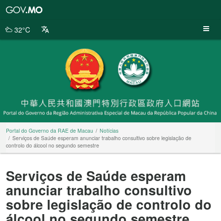
Portal
do
Governo
32°C
da
RAE
de
Macau
Portal do Governo da RAE de Macau
Notícias
Serviços de Saúde esperam anunciar trabalho consultivo sobre legislação de
controlo do álcool no segundo semestre
Serviços de Saúde esperam
anunciar trabalho consultivo
sobre legislação de controlo do
álcool no segundo semestre