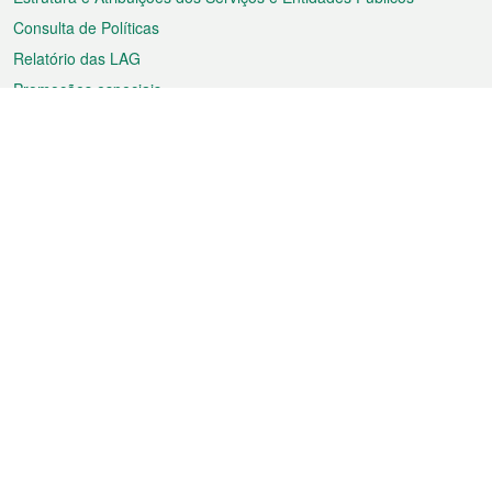
Consulta de Políticas
Relatório das LAG
Promoções especiais
Sobre a RAEM
Tempo
Transporte
Feriados
Cultura e lazer
Informação de Macau
Ficheiro sobre Macau
Estatísticas
Anúncios
Notícias