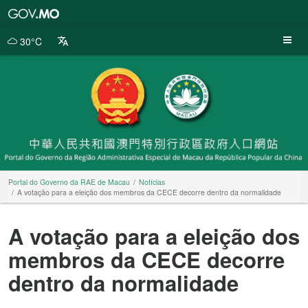
Portal
do
Governo
30°C
da
RAE
de
Macau
Portal do Governo da RAE de Macau
Notícias
A votação para a eleição dos membros da CECE decorre dentro da normalidade
A votação para a eleição dos
membros da CECE decorre
dentro da normalidade