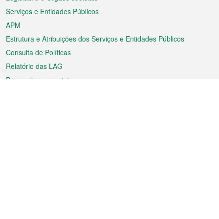
Serviços e Entidades Públicos
APM
Estrutura e Atribuições dos Serviços e Entidades Públicos
Consulta de Políticas
Relatório das LAG
Promoções especiais
Sobre a RAEM
Tempo
Transporte
Feriados
Cultura e lazer
Informação de Macau
Ficheiro sobre Macau
Estatísticas