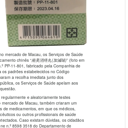
 no mercado de Macau, os Serviços de Saúde
icamento chinês “
南美消痔丸
(
加減味
)
” (foto em
.º PP-11-801, fabricado pela Companhia de
 os padrões estabelecidos no Código
aram a recolha imediata junto dos
pública, os Serviços de Saúde apelam aos
questão.
 regularmente e aleatoriamente testes
 no mercado de Macau, também criaram um
sas de medicamentos, em que os médicos,
cêuticos ou outros profissionais de saúde
etectados. Caso existam dúvidas, os cidadãos
fone n.º 8598 3518 do Departamento de