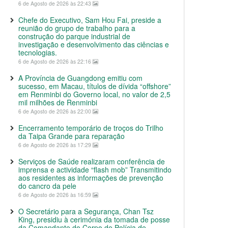
6 de Agosto de 2026 às 22:43
Chefe do Executivo, Sam Hou Fai, preside a
reunião do grupo de trabalho para a
construção do parque industrial de
investigação e desenvolvimento das ciências e
tecnologias.
6 de Agosto de 2026 às 22:16
A Província de Guangdong emitiu com
sucesso, em Macau, títulos de dívida “offshore”
em Renminbi do Governo local, no valor de 2,5
mil milhões de Renminbi
6 de Agosto de 2026 às 22:00
Encerramento temporário de troços do Trilho
da Taipa Grande para reparação
6 de Agosto de 2026 às 17:29
Serviços de Saúde realizaram conferência de
imprensa e actividade “flash mob” Transmitindo
aos residentes as informações de prevenção
do cancro da pele
6 de Agosto de 2026 às 16:59
O Secretário para a Segurança, Chan Tsz
King, presidiu à cerimónia da tomada de posse
da Comandante do Corpo de Polícia de