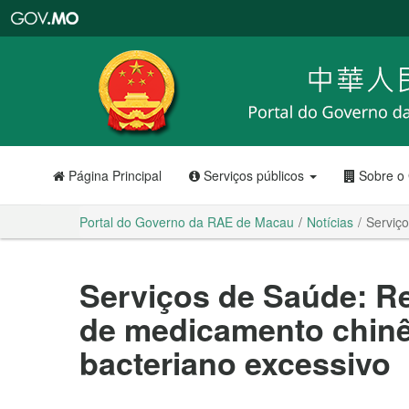
Portal
do
Governo
da
RAE
de
Macau
Página Principal
Serviços públicos
Sobre o
Portal do Governo da RAE de Macau
Notícias
Serviç
Serviços de Saúde: Re
de medicamento chinê
bacteriano excessivo