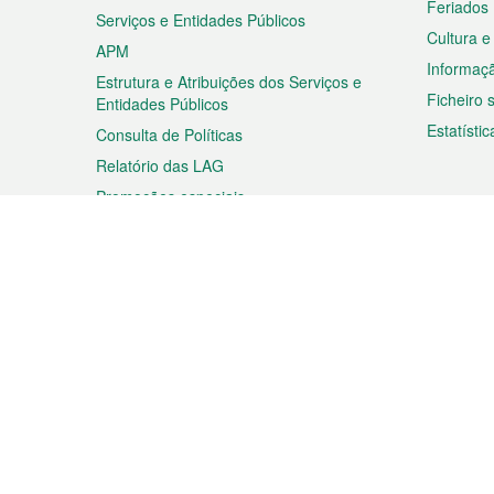
Feriados
Serviços e Entidades Públicos
Cultura e
APM
Informaç
Estrutura e Atribuições dos Serviços e
Ficheiro
Entidades Públicos
Estatístic
Consulta de Políticas
Relatório das LAG
Promoções especiais
Viagem
Negóc
Planear a sua viagem
Negócios
Descobrir Macau
Feiras d
Macau
Espectáculos e Entretenimento
Oportuni
Roteiro de Compras
das PME
Eventos e Festividades
Informaç
Proprieda