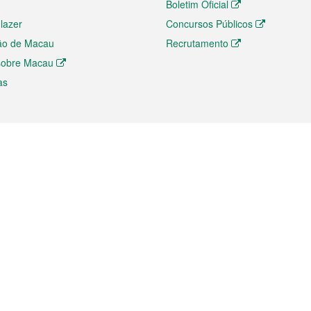
Boletim Oficial
 lazer
Concursos Públicos
ão de Macau
Recrutamento
 sobre Macau
as
ios e comércio
Directório
 e Investimento
Directório de Aplicações para T
o Comércio e Convenções em
Directório de Redes Sociais
Directório de Websites Temático
dades de Negócios e Serviços
Directório RSS
s
Descarregamento de impressos
ão dos Mercados
de Intelectual