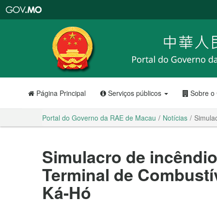
Portal
do
Governo
da
RAE
de
Macau
Página Principal
Serviços públicos
Sobre o
Portal do Governo da RAE de Macau
Notícias
Simula
Simulacro de incêndi
Terminal de Combustív
Ká-Hó