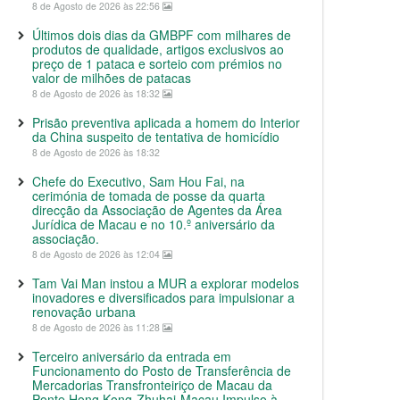
8 de Agosto de 2026 às 22:56
Últimos dois dias da GMBPF com milhares de
produtos de qualidade, artigos exclusivos ao
preço de 1 pataca e sorteio com prémios no
valor de milhões de patacas
8 de Agosto de 2026 às 18:32
Prisão preventiva aplicada a homem do Interior
da China suspeito de tentativa de homicídio
8 de Agosto de 2026 às 18:32
Chefe do Executivo, Sam Hou Fai, na
cerimónia de tomada de posse da quarta
direcção da Associação de Agentes da Área
Jurídica de Macau e no 10.º aniversário da
associação.
8 de Agosto de 2026 às 12:04
Tam Vai Man instou a MUR a explorar modelos
inovadores e diversificados para impulsionar a
renovação urbana
8 de Agosto de 2026 às 11:28
Terceiro aniversário da entrada em
Funcionamento do Posto de Transferência de
Mercadorias Transfronteiriço de Macau da
Ponte Hong Kong-Zhuhai-Macau Impulso à