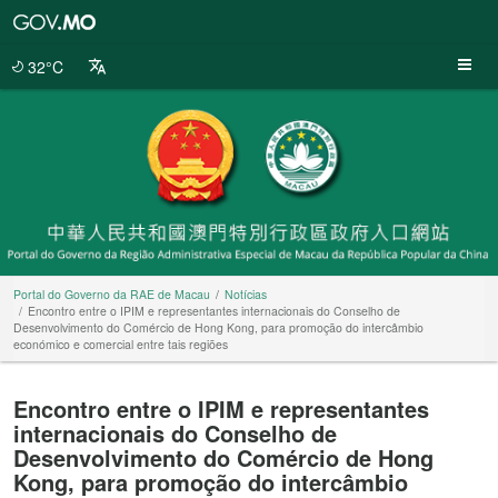
Portal
do
Governo
32°C
da
RAE
de
Macau
Portal do Governo da RAE de Macau
Notícias
Encontro entre o IPIM e representantes internacionais do Conselho de
Desenvolvimento do Comércio de Hong Kong, para promoção do intercâmbio
económico e comercial entre tais regiões
Encontro entre o IPIM e representantes
internacionais do Conselho de
Desenvolvimento do Comércio de Hong
Kong, para promoção do intercâmbio