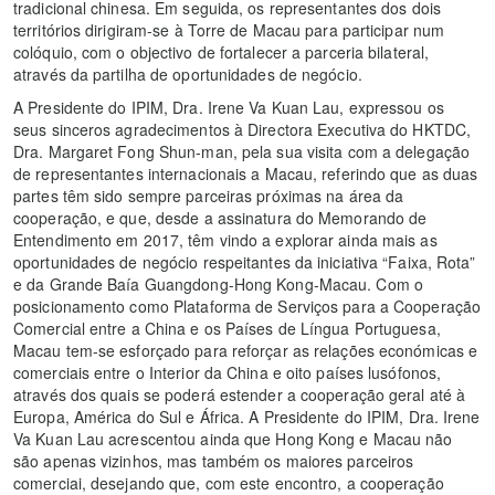
tradicional chinesa. Em seguida, os representantes dos dois
territórios dirigiram-se à Torre de Macau para participar num
colóquio, com o objectivo de fortalecer a parceria bilateral,
através da partilha de oportunidades de negócio.
A Presidente do IPIM, Dra. Irene Va Kuan Lau, expressou os
seus sinceros agradecimentos à Directora Executiva do HKTDC,
Dra. Margaret Fong Shun-man, pela sua visita com a delegação
de representantes internacionais a Macau, referindo que as duas
partes têm sido sempre parceiras próximas na área da
cooperação, e que, desde a assinatura do Memorando de
Entendimento em 2017, têm vindo a explorar ainda mais as
oportunidades de negócio respeitantes da iniciativa “Faixa, Rota”
e da Grande Baía Guangdong-Hong Kong-Macau. Com o
posicionamento como Plataforma de Serviços para a Cooperação
Comercial entre a China e os Países de Língua Portuguesa,
Macau tem-se esforçado para reforçar as relações económicas e
comerciais entre o Interior da China e oito países lusófonos,
através dos quais se poderá estender a cooperação geral até à
Europa, América do Sul e África. A Presidente do IPIM, Dra. Irene
Va Kuan Lau acrescentou ainda que Hong Kong e Macau não
são apenas vizinhos, mas também os maiores parceiros
comerciai, desejando que, com este encontro, a cooperação