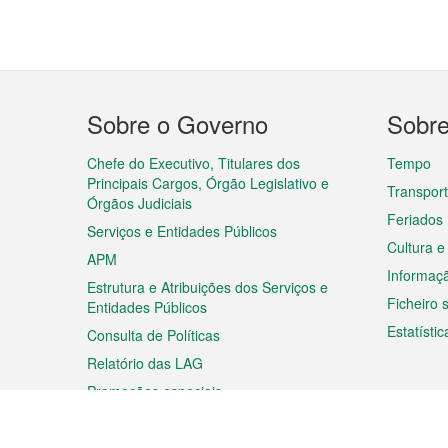
Menu
Sobre o Governo
Sobr
do
rodapé
Chefe do Executivo, Titulares dos
Tempo
Principais Cargos, Órgão Legislativo e
Transpor
Órgãos Judiciais
Feriados
Serviços e Entidades Públicos
Cultura e
APM
Informaç
Estrutura e Atribuições dos Serviços e
Ficheiro
Entidades Públicos
Estatístic
Consulta de Políticas
Relatório das LAG
Promoções especiais
Viagem
Negóc