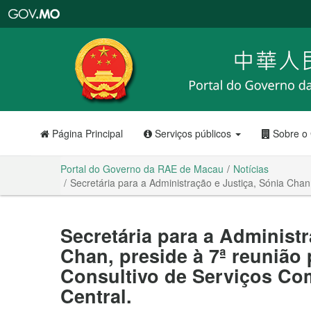
Portal
do
Governo
da
RAE
de
Macau
Página Principal
Serviços públicos
Sobre o
Portal do Governo da RAE de Macau
Notícias
Secretária para a Administração e Justiça, Sónia Chan
Secretária para a Administr
Chan, preside à 7ª reunião
Consultivo de Serviços Co
Central.