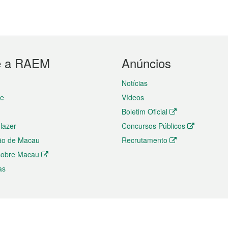
e a RAEM
Anúncios
Notícias
te
Vídeos
Boletim Oficial
 lazer
Concursos Públicos
ão de Macau
Recrutamento
 sobre Macau
as
ios e comércio
Directório