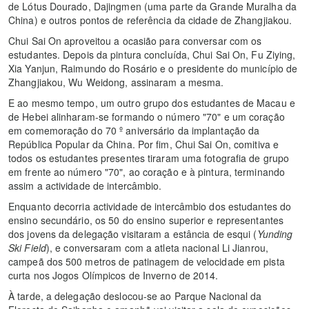
de Lótus Dourado, Dajingmen (uma parte da Grande Muralha da
China) e outros pontos de referência da cidade de Zhangjiakou.
Chui Sai On aproveitou a ocasião para conversar com os
estudantes. Depois da pintura concluída, Chui Sai On, Fu Ziying,
Xia Yanjun, Raimundo do Rosário e o presidente do município de
Zhangjiakou, Wu Weidong, assinaram a mesma.
E ao mesmo tempo, um outro grupo dos estudantes de Macau e
de Hebei alinharam-se formando o número "70" e um coração
em comemoração do 70 º aniversário da implantação da
República Popular da China. Por fim, Chui Sai On, comitiva e
todos os estudantes presentes tiraram uma fotografia de grupo
em frente ao número "70", ao coração e à pintura, terminando
assim a actividade de intercâmbio.
Enquanto decorria actividade de intercâmbio dos estudantes do
ensino secundário, os 50 do ensino superior e representantes
dos jovens da delegação visitaram a estância de esqui (
Yunding
Ski Field
), e conversaram com a atleta nacional Li Jianrou,
campeã dos 500 metros de patinagem de velocidade em pista
curta nos Jogos Olímpicos de Inverno de 2014.
À tarde, a delegação deslocou-se ao Parque Nacional da