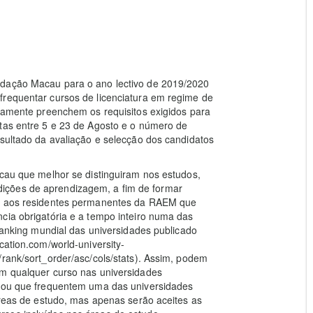
ndação Macau para o ano lectivo de 2019/2020
frequentar cursos de licenciatura em regime de
neamente preenchem os requisitos exigidos para
rtas entre 5 e 23 de Agosto e o número de
esultado da avaliação e selecção dos candidatos
acau que melhor se distinguiram nos estudos,
ições de aprendizagem, a fim de formar
se aos residentes permanentes da RAEM que
cia obrigatória e a tempo inteiro numa das
 ranking mundial das universidades publicado
cation.com/world-university-
/rank/sort_order/asc/cols/stats). Assim, podem
em qualquer curso nas universidades
l ou que frequentem uma das universidades
 áreas de estudo, mas apenas serão aceites as