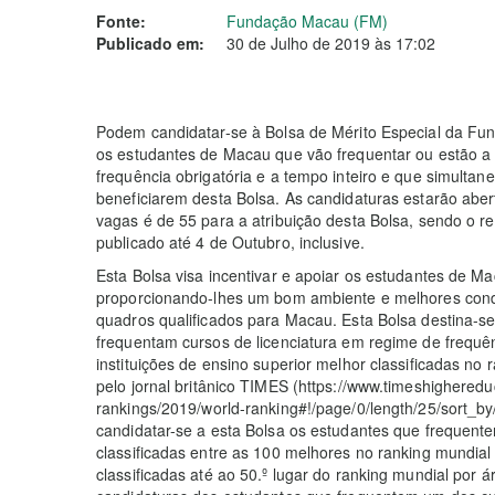
Fonte:
Fundação Macau (FM)
Publicado em:
30 de Julho de 2019 às 17:02
Podem candidatar-se à Bolsa de Mérito Especial da Fu
os estudantes de Macau que vão frequentar ou estão a 
frequência obrigatória e a tempo inteiro e que simulta
beneficiarem desta Bolsa. As candidaturas estarão abe
vagas é de 55 para a atribuição desta Bolsa, sendo o r
publicado até 4 de Outubro, inclusive.
Esta Bolsa visa incentivar e apoiar os estudantes de M
proporcionando-lhes um bom ambiente e melhores cond
quadros qualificados para Macau. Esta Bolsa destina-
frequentam cursos de licenciatura em regime de frequên
instituições de ensino superior melhor classificadas no
pelo jornal britânico TIMES (https://www.timeshigheredu
rankings/2019/world-ranking#!/page/0/length/25/sort_by
candidatar-se a esta Bolsa os estudantes que frequent
classificadas entre as 100 melhores no ranking mundia
classificadas até ao 50.º lugar do ranking mundial por