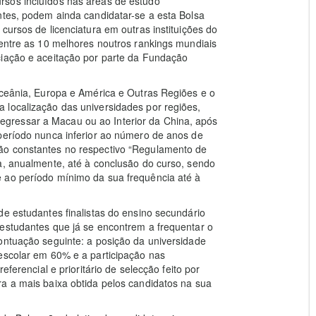
rsos incluídos nas áreas de estudo
ntes, podem ainda candidatar-se a esta Bolsa
cursos de licenciatura em outras instituições do
 entre as 10 melhores noutros rankings mundiais
ciação e aceitação por parte da Fundação
Oceânia, Europa e América e Outras Regiões e o
 localização das universidades por regiões,
gressar a Macau ou ao Interior da China, após
 período nunca inferior ao número de anos de
ão constantes no respectivo “Regulamento de
a, anualmente, até à conclusão do curso, sendo
 ao período mínimo da sua frequência até à
de estudantes finalistas do ensino secundário
 estudantes que já se encontrem a frequentar o
ontuação seguinte: a posição da universidade
escolar em 60% e a participação nas
eferencial e prioritário de selecção feito por
a a mais baixa obtida pelos candidatos na sua