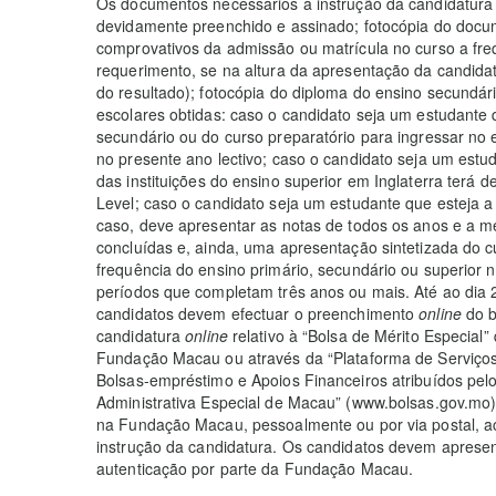
Os documentos necessários à instrução da candidatura 
devidamente preenchido e assinado; fotocópia do docu
comprovativos da admissão ou matrícula no curso a fr
requerimento, se na altura da apresentação da candidat
do resultado); fotocópia do diploma do ensino secundár
escolares obtidas: caso o candidato seja um estudante 
secundário ou do curso preparatório para ingressar no 
no presente ano lectivo; caso o candidato seja um est
das instituições do ensino superior em Inglaterra terá
Level; caso o candidato seja um estudante que esteja a
caso, deve apresentar as notas de todos os anos e a méd
concluídas e, ainda, uma apresentação sintetizada do 
frequência do ensino primário, secundário ou superior 
períodos que completam três anos ou mais. Até ao dia 2
candidatos devem efectuar o preenchimento
online
do b
candidatura
online
relativo à “Bolsa de Mérito Especial”
Fundação Macau ou através da “Plataforma de Serviços 
Bolsas-empréstimo e Apoios Financeiros atribuídos pel
Administrativa Especial de Macau” (www.bolsas.gov.mo)
na Fundação Macau, pessoalmente ou por via postal,
instrução da candidatura. Os candidatos devem apresen
autenticação por parte da Fundação Macau.