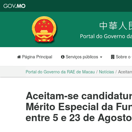
Portal
do
Governo
da
RAE
de
Macau
Página Principal
Serviços públicos
Sobre o
Portal do Governo da RAE de Macau
Notícias
Aceita
Aceitam-se candidatur
Mérito Especial da F
entre 5 e 23 de Agosto