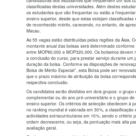
candidaturas dos estudantes que frequentem um dos cu
classificadas destas universidades. Além destes estuda
os estudantes que vão frequentar ou estão a frequentar 
ensino superior, desde que estas estejam classificadas
de reconhecido mérito, carecendo, no entanto, de apre
Macau.
As 55 vagas estão distribuídas pelas regiões da Ásia, 
montante anual das bolsas será determinado conforme a
entre MOP80,000 e MOP320,000. Os bolseiros devem re
a conclusão do curso, para prestar serviço durante um
duração da bolsa. Conforme as disposições de renovaç
Bolsa de Mérito Especial”, esta Bolsa pode ser renovad
que o prazo máximo de atribuição da bolsa corresponde
respectiva conclusão.
Os candidatos serão divididos em dois grupos: o grupo 
complementar ou do ano pré-universitário e o grupo de
ensino superior. Os critérios de selecção obedecem à p
no ranking mundial é valorada em 30%, a classificação 
actividades extracurriculares em 10%, sendo o critério pr
ordem decrescente, ou seja, da pontuação mais alta par
avaliação geral.