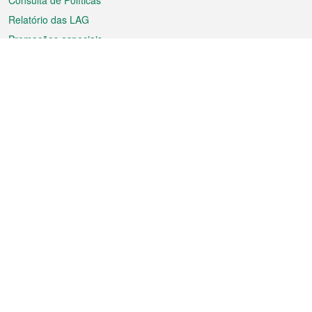
Consulta de Políticas
Relatório das LAG
Promoções especiais
Sobre a RAEM
Tempo
Transporte
Feriados
Cultura e lazer
Informação de Macau
Ficheiro sobre Macau
Estatísticas
Anúncios
Notícias
Vídeos