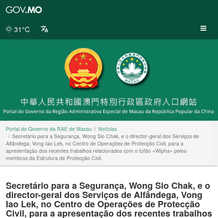
Portal
do
Governo
31°C
da
RAE
de
Macau
Portal do Governo da RAE de Macau
Notícias
Secretário para a Segurança, Wong Sio Chak, e o director-geral dos Serviços de
Alfândega, Vong Iao Lek, no Centro de Operações de Protecção Civil, para a
apresentação dos recentes trabalhos relacionados com o tufão «Wipha» pelos
membros da Estrutura de Protecção Civil.
Secretário para a Segurança, Wong Sio Chak, e o
director-geral dos Serviços de Alfândega, Vong
Iao Lek, no Centro de Operações de Protecção
Civil, para a apresentação dos recentes trabalhos