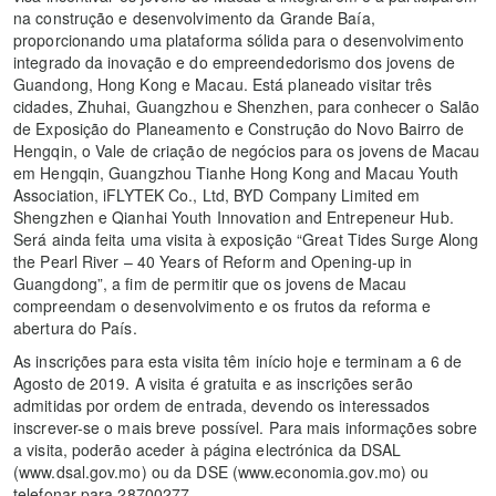
na construção e desenvolvimento da Grande Baía,
proporcionando uma plataforma sólida para o desenvolvimento
integrado da inovação e do empreendedorismo dos jovens de
Guandong, Hong Kong e Macau. Está planeado visitar três
cidades, Zhuhai, Guangzhou e Shenzhen, para conhecer o Salão
de Exposição do Planeamento e Construção do Novo Bairro de
Hengqin, o Vale de criação de negócios para os jovens de Macau
em Hengqin, Guangzhou Tianhe Hong Kong and Macau Youth
Association, iFLYTEK Co., Ltd, BYD Company Limited em
Shengzhen e Qianhai Youth Innovation and Entrepeneur Hub.
Será ainda feita uma visita à exposição “Great Tides Surge Along
the Pearl River – 40 Years of Reform and Opening-up in
Guangdong”, a fim de permitir que os jovens de Macau
compreendam o desenvolvimento e os frutos da reforma e
abertura do País.
As inscrições para esta visita têm início hoje e terminam a 6 de
Agosto de 2019. A visita é gratuita e as inscrições serão
admitidas por ordem de entrada, devendo os interessados
inscrever-se o mais breve possível. Para mais informações sobre
a visita, poderão aceder à página electrónica da DSAL
(www.dsal.gov.mo) ou da DSE (www.economia.gov.mo) ou
telefonar para 28700277.