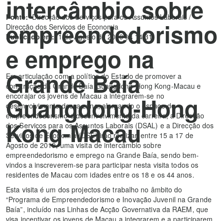
intercâmbio sobre
Fonte:
Direcção dos Serviços para os Assuntos Laborais /
empreendedorismo
Direcção dos Serviços de Economia
Publicado em:
1 de Agosto de 2019 às 14:31
e emprego na
Grande Baía
Em articulação com a política do Estado de promover a
construção da Grande Baía Guangdong-Hong Kong-Macau e
encorajar os jovens de Macau a integrarem-se no
Guangdong-Hong
desenvolvimento dessa zona, alargando o espaço de
empreendedorismo e desenvolvimento da carreira, a Direcção
Kong-Macau
dos Serviços para os Assuntos Laborais (DSAL) e a Direcção dos
Serviços de Economia (DSE) irão realizar, entre 15 a 17 de
Agosto de 2019, uma visita de intercâmbio sobre
empreendedorismo e emprego na Grande Baía, sendo bem-
vindos a inscreverem-se para participar nesta visita todos os
residentes de Macau com idades entre os 18 e os 44 anos.
Esta visita é um dos projectos de trabalho no âmbito do
“Programa de Empreendedorismo e Inovação Juvenil na Grande
Baía”, incluído nas Linhas de Acção Governativa da RAEM, que
visa incentivar os jovens de Macau a integrarem e a participarem