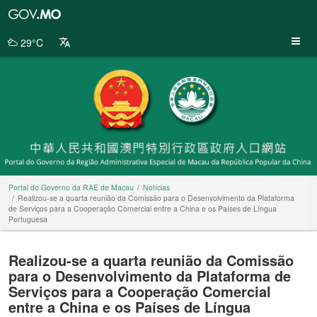
Portal
do
Governo
29°C
da
RAE
de
Macau
Portal do Governo da RAE de Macau
Notícias
Realizou-se a quarta reunião da Comissão para o Desenvolvimento da Plataforma
de Serviços para a Cooperação Comercial entre a China e os Países de Língua
Portuguesa
Realizou-se a quarta reunião da Comissão
para o Desenvolvimento da Plataforma de
Serviços para a Cooperação Comercial
entre a China e os Países de Língua