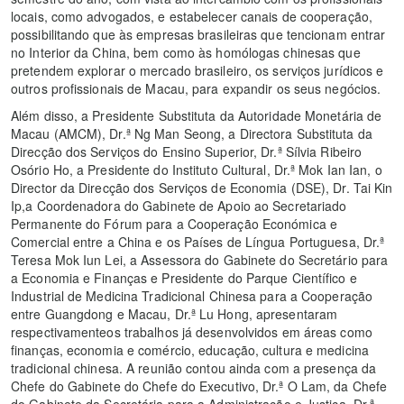
locais, como advogados, e estabelecer canais de cooperação,
possibilitando que às empresas brasileiras que tencionam entrar
no Interior da China, bem como às homólogas chinesas que
pretendem explorar o mercado brasileiro, os serviços jurídicos e
outros profissionais de Macau, para expandir os seus negócios.
Além disso, a Presidente Substituta da Autoridade Monetária de
Macau (AMCM), Dr.ª Ng Man Seong, a Directora Substituta da
Direcção dos Serviços do Ensino Superior, Dr.ª Sílvia Ribeiro
Osório Ho, a Presidente do Instituto Cultural, Dr.ª Mok Ian Ian, o
Director da Direcção dos Serviços de Economia (DSE), Dr. Tai Kin
Ip,a Coordenadora do Gabinete de Apoio ao Secretariado
Permanente do Fórum para a Cooperação Económica e
Comercial entre a China e os Países de Língua Portuguesa, Dr.ª
Teresa Mok Iun Lei, a Assessora do Gabinete do Secretário para
a Economia e Finanças e Presidente do Parque Científico e
Industrial de Medicina Tradicional Chinesa para a Cooperação
entre Guangdong e Macau, Dr.ª Lu Hong, apresentaram
respectivamenteos trabalhos já desenvolvidos em áreas como
finanças, economia e comércio, educação, cultura e medicina
tradicional chinesa. A reunião contou ainda com a presença da
Chefe do Gabinete do Chefe do Executivo, Dr.ª O Lam, da Chefe
do Gabinete da Secretária para a Administração e Justiça, Dr.ª