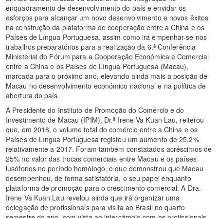
enquadramento de desenvolvimento do país e envidar os
esforços para alcançar um novo desenvolvimento e novos êxitos
na construção da plataforma de cooperação entre a China e os
Países de Língua Portuguesa, assim como irá empenhar-se nos
trabalhos preparatórios para a realização da 6.ª Conferência
Ministerial do Fórum para a Cooperação Económica e Comercial
entre a China e os Países de Língua Portuguesa (Macau),
marcada para o próximo ano, elevando ainda mais a posição de
Macau no desenvolvimento económico nacional e na política de
abertura do país.
A Presidente do Instituto de Promoção do Comércio e do
Investimento de Macau (IPIM), Dr.ª Irene Va Kuan Lau, reiterou
que, em 2018, o volume total do comércio entre a China e os
Países de Língua Portuguesa registou um aumento de 25,2%
relativamente a 2017. Foram também constatados acréscimos de
25% no valor das trocas comerciais entre Macau e os países
lusófonos no período homólogo, o que demonstrou que Macau
desempenhou, de forma satisfatória, o seu papel enquanto
plataforma de promoção para o crescimento comercial. A Dra.
Irene Va Kuan Lau revelou ainda que irá organizar uma
delegação de profissionais para visita ao Brasil no quarto
semestre do ano, com vista ao intercâmbio com os profissionais