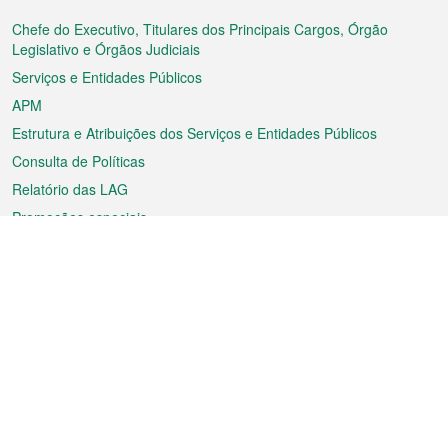
do
rodapé
Chefe do Executivo, Titulares dos Principais Cargos, Órgão
Legislativo e Órgãos Judiciais
Serviços e Entidades Públicos
APM
Estrutura e Atribuições dos Serviços e Entidades Públicos
Consulta de Políticas
Relatório das LAG
Promoções especiais
Sobre a RAEM
Tempo
Transporte
Feriados
Cultura e lazer
Informação de Macau
Ficheiro sobre Macau