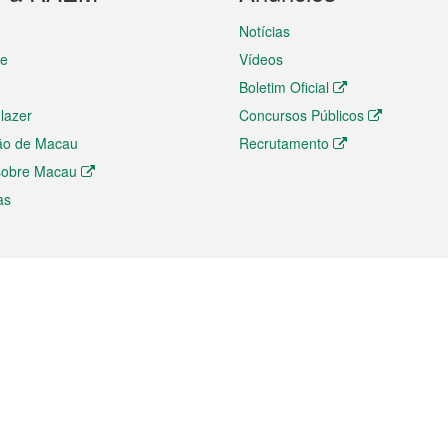
Notícias
te
Vídeos
Boletim Oficial
 lazer
Concursos Públicos
ão de Macau
Recrutamento
 sobre Macau
as
ios e comércio
Directório
 e Investimento
Directório de Aplicações para T
o Comércio e Convenções em
Directório de Redes Sociais
Directório de Websites Temático
dades de Negócios e Serviços
Directório RSS
s