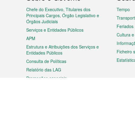
do
rodapé
Chefe do Executivo, Titulares dos
Tempo
Principais Cargos, Órgão Legislativo e
Transpor
Órgãos Judiciais
Feriados
Serviços e Entidades Públicos
Cultura e
APM
Informaç
Estrutura e Atribuições dos Serviços e
Ficheiro
Entidades Públicos
Estatístic
Consulta de Políticas
Relatório das LAG
Promoções especiais
Viagem
Negóc
Planear a sua viagem
Negócios
Descobrir Macau
Feiras d
Macau
Espectáculos e Entretenimento
Oportuni
Roteiro de Compras
das PME