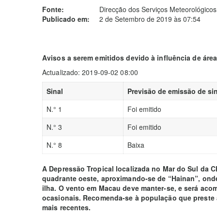
Fonte:
Direcção dos Serviços Meteorológicos
Publicado em:
2 de Setembro de 2019 às 07:54
Avisos a serem emitidos devido à influência de áre
Actualizado: 2019-09-02 08:00
Sinal
Previsão de emissão de sin
N.° 1
Foi emitido
N.° 3
Foi emitido
N.° 8
Baixa
A Depressão Tropical localizada no Mar do Sul da C
quadrante oeste, aproximando-se de “Hainan”, ond
ilha. O vento em Macau deve manter-se, e será ac
ocasionais. Recomenda-se à população que preste 
mais recentes.