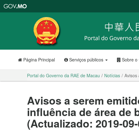
Portal
do
Governo
da
RAE
de
Macau
Página Principal
Serviços públicos
Sobre o
Portal do Governo da RAE de Macau
Notícias
Avisos 
Avisos a serem emitid
influência de área de 
(Actualizado: 2019-09-