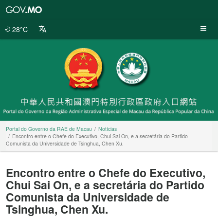
Portal
do
Governo
28°C
da
RAE
de
Macau
Portal do Governo da RAE de Macau
Notícias
Encontro entre o Chefe do Executivo, Chui Sai On, e a secretária do Partido
Comunista da Universidade de Tsinghua, Chen Xu.
Encontro entre o Chefe do Executivo,
Chui Sai On, e a secretária do Partido
Comunista da Universidade de
Tsinghua, Chen Xu.