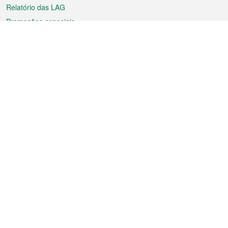
Relatório das LAG
Promoções especiais
Sobre a RAEM
Tempo
Transporte
Feriados
Cultura e lazer
Informação de Macau
Ficheiro sobre Macau
Estatísticas
Anúncios
Notícias
Vídeos
Boletim Oficial