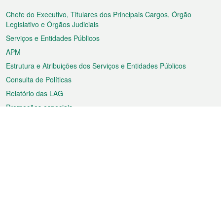
do
rodapé
Chefe do Executivo, Titulares dos Principais Cargos, Órgão
Legislativo e Órgãos Judiciais
Serviços e Entidades Públicos
APM
Estrutura e Atribuições dos Serviços e Entidades Públicos
Consulta de Políticas
Relatório das LAG
Promoções especiais
Sobre a RAEM
Tempo
Transporte
Feriados
Cultura e lazer
Informação de Macau
Ficheiro sobre Macau