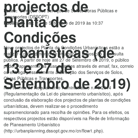
projectos de
Fonte:
Direcção dos Serviços de Solos, Obras Públicas e
Planta de
Transportes (DSSOPT)
Publicado em:
13 de Setembro de 2019 às 10:37
Condições
Urbanísticas (de
Nove projectos de Planta de Condições Urbanísticas estão a
realizar o procedimento de divulgação, exposição e consulta
pública. A partir de hoje até 27 de Setembro de 2019, o público
13 e 27 de
poderá apresentar as suas opiniões através de
email
, fax, correio
ou entrega pessoalmente à Direcção dos Serviços de Solos,
Setembro de 2019)
Obras Públicas e Transportes.
Nos termos do Regulamento Administrativo n.º 5/2014
(Regulamentação da Lei do planeamento urbanístico), após
conclusão da elaboração dos projectos de plantas de condições
urbanísticas, devem realizar-se o procedimento
supramencionado para recolha de opiniões. Para os efeitos, os
respectivos projectos estão disponíveis na Rede de Informação
de Planeamento Urbanístico
(http://urbanplanning.dssopt.gov.mo/cn/flow1.php).