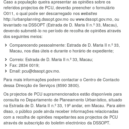
Caso a população queira apresentar as opiniões sobre os
referidos projectos de PCU, deverão preencher o formulário
O011, o qual pode ser descarregado nos
websites
http://urbanplanning.dssopt.gov.mo ou www.dssopt.gov.mo, ou
levantado na DSSOPT (Estrada de D. Maria II n.º 33, Macau),
devendo submetê-lo no período de recolha de opiniões através
dos seguintes meios:
Comparecendo pessoalmente: Estrada de D. Maria II n.º 33,
Macau, nos dias úteis e durante o horário de expediente;
Correio: Estrada de D. Maria II n.º 33, Macau;
Fax: 2834 0019;
Email: pcu@dssopt.gov.mo.
Para mais informações podem contactar o Centro de Contacto
dessa Direcção de Serviços (8590 3800).
Os projectos de PCU supramencionados estão disponíveis para
consulta no Departamento de Planeamento Urbanístico, situado
na Estrada de D. Maria II n.º 33, 19º andar, em Macau. Para além
disso, o público pode ainda receber informações relacionadas
com a recolha de opiniões respeitantes aos projectos de PCU
através de subscrição do boletim electrónico da DSSOPT.