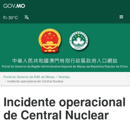
Portal
do
Governo
30°C
da
RAE
de
Macau
Portal do Governo da RAE de Macau
Notícias
Incidente operacional de Central Nuclear
Incidente operacional
de Central Nuclear