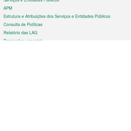
APM
Estrutura e Atribuições dos Serviços e Entidades Públicos
Consulta de Políticas
Relatório das LAG
Promoções especiais
Sobre a RAEM
Tempo
Transporte
Feriados
Cultura e lazer
Informação de Macau
Ficheiro sobre Macau
Estatísticas
Anúncios