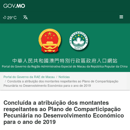
Portal
do
Governo
29°C
da
RAE
de
Macau
Portal do Governo da RAE de Macau
Notícias
Concluída a atribuição dos montantes respeitantes ao Plano de Comparticipação
Pecuniária no Desenvolvimento Económico para o ano de 2019
Concluída a atribuição dos montantes
respeitantes ao Plano de Comparticipação
Pecuniária no Desenvolvimento Económico
para o ano de 2019