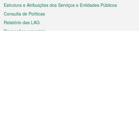
Estrutura e Atribuições dos Serviços e Entidades Públicos
Consulta de Políticas
Relatório das LAG
Promoções especiais
Sobre a RAEM
Tempo
Transporte
Feriados
Cultura e lazer
Informação de Macau
Ficheiro sobre Macau
Estatísticas
Anúncios