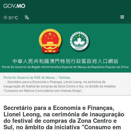
Portal
do
Governo
31°C
da
RAE
de
Macau
Portal do Governo da RAE de Macau
Notícias
Secretário para a Economia e Finanças, Lionel Leong, na cerimónia de
inauguração do festival de compras da Zona Centro e Sul, no âmbito da iniciativa
"Consumo em Bairros Comunitários com Imensa Graça".
Secretário para a Economia e Finanças,
Lionel Leong, na cerimónia de inauguração
do festival de compras da Zona Centro e
Sul, no âmbito da iniciativa "Consumo em