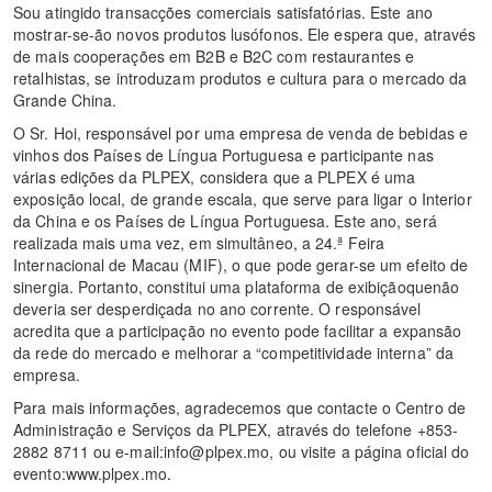
Sou atingido transacções comerciais satisfatórias. Este ano
mostrar-se-ão novos produtos lusófonos. Ele espera que, através
de mais cooperações em B2B e B2C com restaurantes e
retalhistas, se introduzam produtos e cultura para o mercado da
Grande China.
O Sr. Hoi, responsável por uma empresa de venda de bebidas e
vinhos dos Países de Língua Portuguesa e participante nas
várias edições da PLPEX, considera que a PLPEX é uma
exposição local, de grande escala, que serve para ligar o Interior
da China e os Países de Língua Portuguesa. Este ano, será
realizada mais uma vez, em simultâneo, a 24.ª Feira
Internacional de Macau (MIF), o que pode gerar-se um efeito de
sinergia. Portanto, constitui uma plataforma de exibiçãoquenão
deveria ser desperdiçada no ano corrente. O responsável
acredita que a participação no evento pode facilitar a expansão
da rede do mercado e melhorar a “competitividade interna” da
empresa.
Para mais informações, agradecemos que contacte o Centro de
Administração e Serviços da PLPEX, através do telefone +853-
2882 8711 ou e-mail:info@plpex.mo, ou visite a página oficial do
evento:www.plpex.mo.