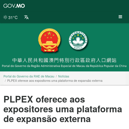
Portal
do
Governo
31°C
da
RAE
de
Macau
Portal do Governo da RAE de Macau
Notícias
PLPEX oferece aos expositores uma plataforma de expansão externa
PLPEX oferece aos
expositores uma plataforma
de expansão externa