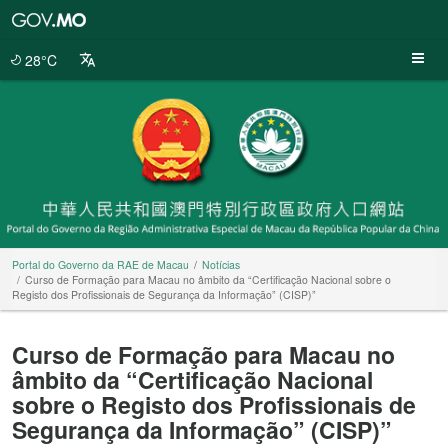
Portal
do
Governo
28°C
da
RAE
de
Macau
Portal do Governo da RAE de Macau
Notícias
Curso de Formação para Macau no âmbito da “Certificação Nacional sobre o
Registo dos Profissionais de Segurança da Informação” (CISP)”
Curso de Formação para Macau no
âmbito da “Certificação Nacional
sobre o Registo dos Profissionais de
Segurança da Informação” (CISP)”