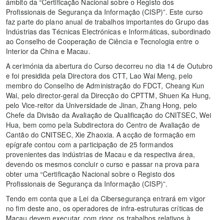
âmbito da “Certificação Nacional sobre o Registo dos
Profissionais de Segurança da Informação (CISP)”. Este curso
faz parte do plano anual de trabalhos importantes do Grupo das
Indústrias das Técnicas Electrónicas e Informáticas, subordinado
ao Conselho de Cooperação de Ciência e Tecnologia entre o
Interior da China e Macau.
A cerimónia da abertura do Curso decorreu no dia 14 de Outubro
e foi presidida pela Directora dos CTT, Lao Wai Meng, pelo
membro do Conselho de Administração do FDCT, Cheang Kun
Wai, pelo director-geral da Direcção do CPTTM, Shuen Ka Hung,
pelo Vice-reitor da Universidade de Jinan, Zhang Hong, pelo
Chefe da Divisão da Avaliação de Qualificação do CNITSEC, Wei
Hua, bem como pela Subdirectora do Centro de Avaliação de
Cantão do CNITSEC, Xie Zhaoxia. A acção de formação em
epígrafe contou com a participação de 25 formandos
provenientes das indústrias de Macau e da respectiva área,
devendo os mesmos concluir o curso e passar na prova para
obter uma “Certificação Nacional sobre o Registo dos
Profissionais de Segurança da Informação (CISP)”.
Tendo em conta que a Lei da Cibersegurança entrará em vigor
no fim deste ano, os operadores de infra-estruturas críticas de
Macau devem executar, com rigor, os trabalhos relativos à