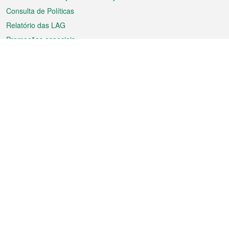
Consulta de Políticas
Relatório das LAG
Promoções especiais
Sobre a RAEM
Tempo
Transporte
Feriados
Cultura e lazer
Informação de Macau
Ficheiro sobre Macau
Estatísticas
Anúncios
Notícias