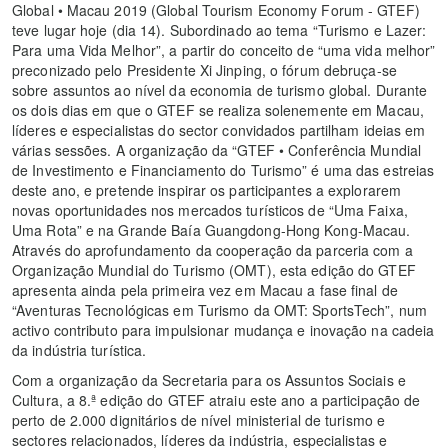
Global • Macau 2019 (Global Tourism Economy Forum - GTEF)
teve lugar hoje (dia 14). Subordinado ao tema “Turismo e Lazer:
Para uma Vida Melhor”, a partir do conceito de “uma vida melhor”
preconizado pelo Presidente Xi Jinping, o fórum debruça-se
sobre assuntos ao nível da economia de turismo global. Durante
os dois dias em que o GTEF se realiza solenemente em Macau,
líderes e especialistas do sector convidados partilham ideias em
várias sessões. A organização da “GTEF • Conferência Mundial
de Investimento e Financiamento do Turismo” é uma das estreias
deste ano, e pretende inspirar os participantes a explorarem
novas oportunidades nos mercados turísticos de “Uma Faixa,
Uma Rota” e na Grande Baía Guangdong-Hong Kong-Macau.
Através do aprofundamento da cooperação da parceria com a
Organização Mundial do Turismo (OMT), esta edição do GTEF
apresenta ainda pela primeira vez em Macau a fase final de
“Aventuras Tecnológicas em Turismo da OMT: SportsTech”, num
activo contributo para impulsionar mudança e inovação na cadeia
da indústria turística.
Com a organização da Secretaria para os Assuntos Sociais e
Cultura, a 8.ª edição do GTEF atraiu este ano a participação de
perto de 2.000 dignitários de nível ministerial de turismo e
sectores relacionados, líderes da indústria, especialistas e