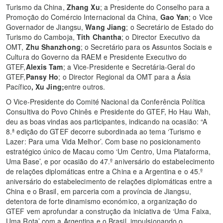
Turismo da China,
Zhang Xu
; a Presidente do Conselho para a
Promoção do Comércio Internacional da China,
Gao Yan
; o Vice
Governador de Jiangsu,
Wang Jiang
; o Secretário de Estado do
Turismo do Camboja,
Tith Chantha
; o Director Executivo da
OMT,
Zhu Shanzhong
; o Secretário para os Assuntos Sociais e
Cultura do Governo da RAEM e Presidente Executivo do
GTEF,
Alexis Tam
; a Vice-Presidente e Secretária-Geral do
GTEF,
Pansy Ho
; o Director Regional da OMT para a Ásia
Pacífico
, Xu Jing;
entre outros.
O Vice-Presidente do Comité Nacional da Conferência Política
Consultiva do Povo Chinês e Presidente do GTEF, Ho Hau Wah,
deu as boas vindas aos participantes, indicando na ocasião: “A
8.ª edição do GTEF decorre subordinada ao tema ‘Turismo e
Lazer: Para uma Vida Melhor’. Com base no posicionamento
estratégico único de Macau como ‘Um Centro, Uma Plataforma,
Uma Base’, e por ocasião do 47.º aniversário do estabelecimento
de relações diplomáticas entre a China e a Argentina e o 45.º
aniversário do estabelecimento de relações diplomáticas entre a
China e o Brasil, em parceria com a província de Jiangsu,
detentora de forte dinamismo económico, a organização do
GTEF vem aprofundar a construção da iniciativa de ‘Uma Faixa,
Uma Rota’ com a Argentina e o Brasil, impulsionando o