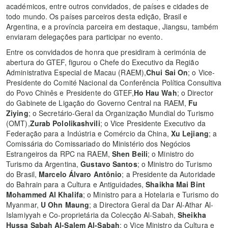
académicos, entre outros convidados, de países e cidades de
todo mundo. Os países parceiros desta edição, Brasil e
Argentina, e a província parceira em destaque, Jiangsu, também
enviaram delegações para participar no evento.
Entre os convidados de honra que presidiram à cerimónia de
abertura do GTEF, figurou o Chefe do Executivo da Região
Administrativa Especial de Macau (RAEM),
Chui Sai On
; o Vice-
Presidente do Comité Nacional da Conferência Política Consultiva
do Povo Chinês e Presidente do GTEF,
Ho Hau Wah
; o Director
do Gabinete de Ligação do Governo Central na RAEM,
Fu
Ziying
; o Secretário-Geral da Organização Mundial do Turismo
(OMT),
Zurab Pololikashvili
; o Vice Presidente Executivo da
Federação para a Indústria e Comércio da China,
Xu Lejiang
; a
Comissária do Comissariado do Ministério dos Negócios
Estrangeiros da RPC na RAEM,
Shen Beili
; o Ministro do
Turismo da Argentina,
Gustavo Santos
; o Ministro do Turismo
do Brasil,
Marcelo Álvaro Antônio
; a Presidente da Autoridade
do Bahrain para a Cultura e Antiguidades,
Shaikha Mai Bint
Mohammed Al Khalifa
; o Ministro para a Hotelaria e Turismo do
Myanmar,
U Ohn Maung
; a Directora Geral da Dar Al-Athar Al-
Islamiyyah e Co-proprietária da Colecção Al-Sabah,
Sheikha
Hussa Sabah Al-Salem Al-Sabah
; o Vice Ministro da Cultura e