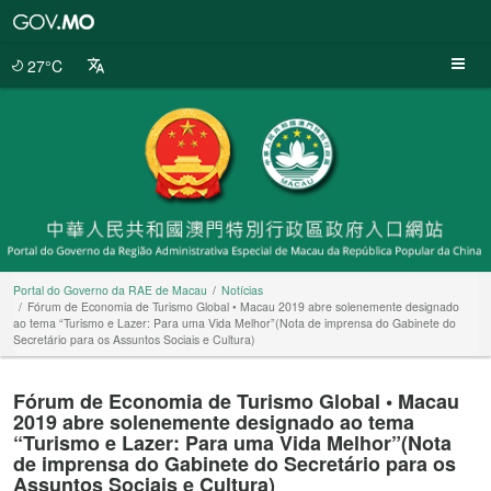
Portal
do
Governo
27°C
da
RAE
de
Macau
Portal do Governo da RAE de Macau
Notícias
Fórum de Economia de Turismo Global • Macau 2019 abre solenemente designado
ao tema “Turismo e Lazer: Para uma Vida Melhor”(Nota de imprensa do Gabinete do
Secretário para os Assuntos Sociais e Cultura)
Fórum de Economia de Turismo Global • Macau
2019 abre solenemente designado ao tema
“Turismo e Lazer: Para uma Vida Melhor”(Nota
de imprensa do Gabinete do Secretário para os
Assuntos Sociais e Cultura)