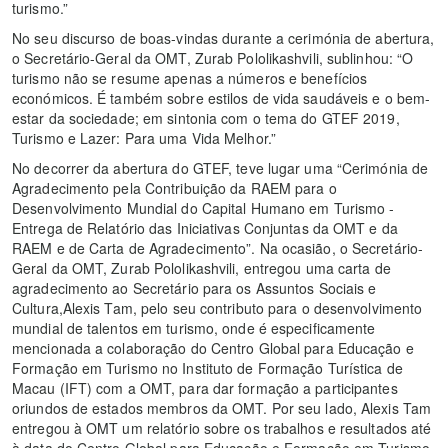
turismo.”
No seu discurso de boas-vindas durante a cerimónia de abertura,
o Secretário-Geral da OMT, Zurab Pololikashvili, sublinhou: “O
turismo não se resume apenas a números e benefícios
económicos. É também sobre estilos de vida saudáveis e o bem-
estar da sociedade; em sintonia com o tema do GTEF 2019,
Turismo e Lazer: Para uma Vida Melhor.”
No decorrer da abertura do GTEF, teve lugar uma “Cerimónia de
Agradecimento pela Contribuição da RAEM para o
Desenvolvimento Mundial do Capital Humano em Turismo -
Entrega de Relatório das Iniciativas Conjuntas da OMT e da
RAEM e de Carta de Agradecimento”. Na ocasião, o Secretário-
Geral da OMT, Zurab Pololikashvili, entregou uma carta de
agradecimento ao Secretário para os Assuntos Sociais e
Cultura,Alexis Tam, pelo seu contributo para o desenvolvimento
mundial de talentos em turismo, onde é especificamente
mencionada a colaboração do Centro Global para Educação e
Formação em Turismo no Instituto de Formação Turística de
Macau (IFT) com a OMT, para dar formação a participantes
oriundos de estados membros da OMT. Por seu lado, Alexis Tam
entregou à OMT um relatório sobre os trabalhos e resultados até
à data do Centro Global para Educação e Formação em Turismo