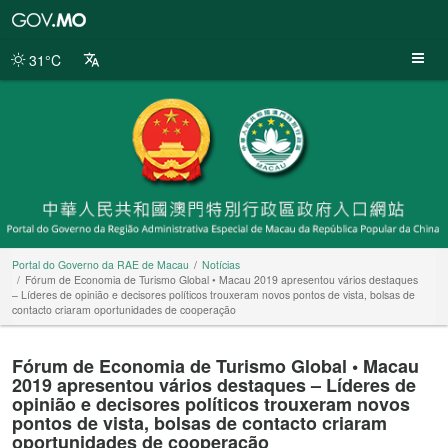
Portal
do
Governo
31°C
da
RAE
de
Macau
Portal do Governo da RAE de Macau
Notícias
Fórum de Economia de Turismo Global • Macau 2019 apresentou vários destaques
– Líderes de opinião e decisores políticos trouxeram novos pontos de vista, bolsas de
contacto criaram oportunidades de cooperação
Fórum de Economia de Turismo Global • Macau
2019 apresentou vários destaques – Líderes de
opinião e decisores políticos trouxeram novos
pontos de vista, bolsas de contacto criaram
oportunidades de cooperação