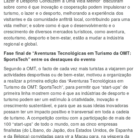
Lazer e Desporto Conduzem a Uma Vida Melhor” discutiram
sobre como é que inovação e cooperação podem impulsionar o
turismo, o lazer e o desporto, melhorando a experiência dos
visitantes e da comunidade anfitriã local, contribuindo para uma
vida melhor; e sobre como é que o desenvolvimento e o
crescimento de diversos mercados turísticos, como aventura,
ecoturismo, desporto e bem-estar, estão a mudar a indústria
regional e global.
Fase final de “Aventuras Tecnológicas em Turismo da OMT:
SportsTech”
entre os destaques do evento
Segundo a OMT, o facto de cada vez mais turistas a viajarem por
actividades desportivas ou de bem-estar, motivou a organização
a realizar a primeira edição das “Aventuras Tecnológicas em
Turismo da OMT: SportsTech”, para permitir que “start-ups” de
primeira linha mostrem como é que as indústrias de desporto e
turismo podem ser um estímulo à criatividade, inovação e
crescimento sustentável, e para que as suas ideias inovadoras
possam ter um impacto positivo e transversal em toda a cadeia
de turismo. A competição contou com a participação de mais de
100 “start-ups” de todo o mundo, com as cinco empresas
finalistas (do Líbano, do Japão, dos Estados Unidos, de Espanha
e da Bélgica) convidadas para vir a Macau para, na véspera da