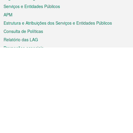
Serviços e Entidades Públicos
APM
Estrutura e Atribuições dos Serviços e Entidades Públicos
Consulta de Políticas
Relatório das LAG
Promoções especiais
Sobre a RAEM
Tempo
Transporte
Feriados
Cultura e lazer
Informação de Macau
Ficheiro sobre Macau
Estatísticas