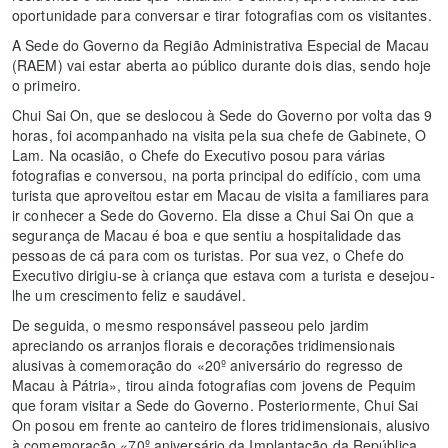
oportunidade para conversar e tirar fotografias com os visitantes.
A Sede do Governo da Região Administrativa Especial de Macau
(RAEM) vai estar aberta ao público durante dois dias, sendo hoje
o primeiro.
Chui Sai On, que se deslocou à Sede do Governo por volta das 9
horas, foi acompanhado na visita pela sua chefe de Gabinete, O
Lam. Na ocasião, o Chefe do Executivo posou para várias
fotografias e conversou, na porta principal do edifício, com uma
turista que aproveitou estar em Macau de visita a familiares para
ir conhecer a Sede do Governo. Ela disse a Chui Sai On que a
segurança de Macau é boa e que sentiu a hospitalidade das
pessoas de cá para com os turistas. Por sua vez, o Chefe do
Executivo dirigiu-se à criança que estava com a turista e desejou-
lhe um crescimento feliz e saudável.
De seguida, o mesmo responsável passeou pelo jardim
apreciando os arranjos florais e decorações tridimensionais
alusivas à comemoração do «20º aniversário do regresso de
Macau à Pátria», tirou ainda fotografias com jovens de Pequim
que foram visitar a Sede do Governo. Posteriormente, Chui Sai
On posou em frente ao canteiro de flores tridimensionais, alusivo
à comemoração «70º aniversário da Implantação da República