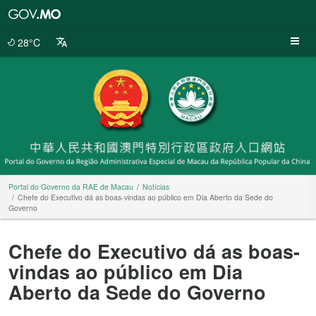
Portal
do
Governo
28°C
da
RAE
de
Macau
Portal do Governo da RAE de Macau
Notícias
Chefe do Executivo dá as boas-vindas ao público em Dia Aberto da Sede do
Governo
Chefe do Executivo dá as boas-
vindas ao público em Dia
Aberto da Sede do Governo