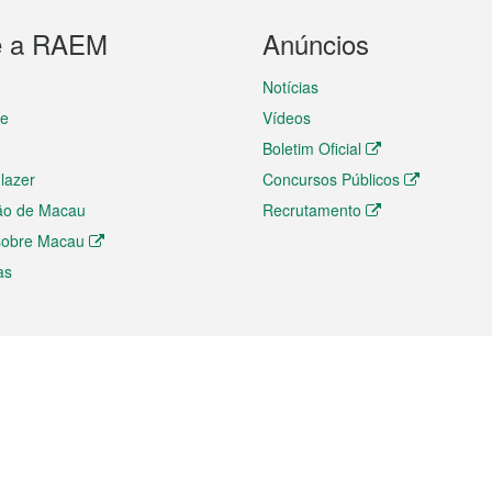
e a RAEM
Anúncios
Notícias
te
Vídeos
Boletim Oficial
 lazer
Concursos Públicos
ão de Macau
Recrutamento
 sobre Macau
as
ios e comércio
Directório
 e Investimento
Directório de Aplicações para T
o Comércio e Convenções em
Directório de Redes Sociais