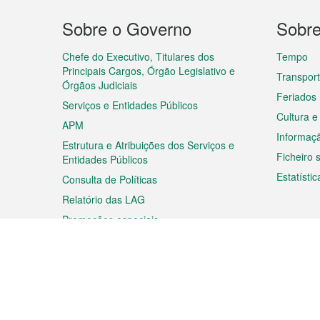
Menu
Sobre o Governo
Sobr
do
rodapé
Chefe do Executivo, Titulares dos
Tempo
Principais Cargos, Órgão Legislativo e
Transpor
Órgãos Judiciais
Feriados
Serviços e Entidades Públicos
Cultura e
APM
Informaç
Estrutura e Atribuições dos Serviços e
Ficheiro
Entidades Públicos
Estatístic
Consulta de Políticas
Relatório das LAG
Promoções especiais
Viagem
Negóc
Planear a sua viagem
Negócios
Descobrir Macau
Feiras d
Macau