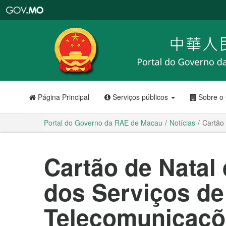
Portal
do
Governo
da
RAE
de
Macau
Página Principal
Serviços públicos
Sobre o
Portal do Governo da RAE de Macau
Notícias
Cartão
Cartão de Natal
dos Serviços de
Telecomunicaçõ