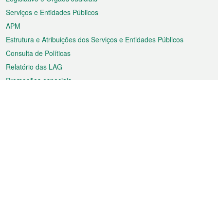
Serviços e Entidades Públicos
APM
Estrutura e Atribuições dos Serviços e Entidades Públicos
Consulta de Políticas
Relatório das LAG
Promoções especiais
Sobre a RAEM
Tempo
Transporte
Feriados
Cultura e lazer
Informação de Macau
Ficheiro sobre Macau
Estatísticas