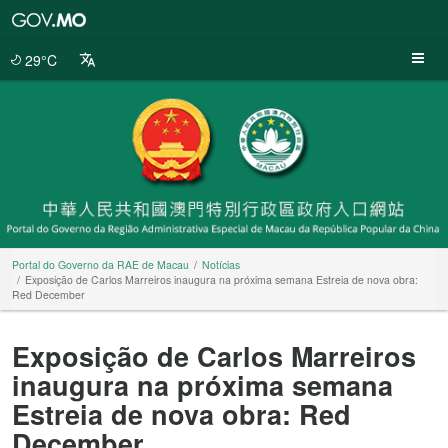
Portal
do
Governo
29°C
da
RAE
de
Macau
Portal do Governo da RAE de Macau
Notícias
Exposição de Carlos Marreiros inaugura na próxima semana Estreia de nova obra:
Red December
Exposição de Carlos Marreiros
inaugura na próxima semana
Estreia de nova obra: Red
December