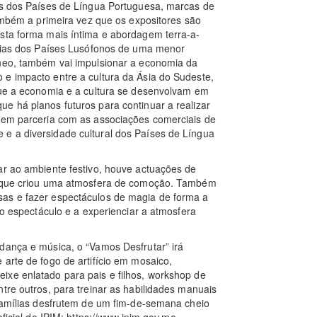
cos dos Países de Língua Portuguesa, marcas de
também a primeira vez que os expositores são
esta forma mais íntima e abordagem terra-a-
uarias dos Países Lusófonos de uma menor
âneo, também vai impulsionar a economia da
 e impacto entre a cultura da Ásia do Sudeste,
 que a economia e a cultura se desenvolvam em
e há planos futuros para continuar a realizar
s em parceria com as associações comerciais de
e a diversidade cultural dos Países de Língua
ar ao ambiente festivo, houve actuações de
 o que criou uma atmosfera de comoção. Também
sas e fazer espectáculos de magia de forma a
 o espectáculo e a experienciar a atmosfera
dança e música, o “Vamos Desfrutar” irá
 arte de fogo de artifício em mosaico,
ixe enlatado para pais e filhos, workshop de
tre outros, para treinar as habilidades manuais
 famílias desfrutem de um fim-de-semana cheio
ficial do IPIM: https://www.ipim.gov.mo.