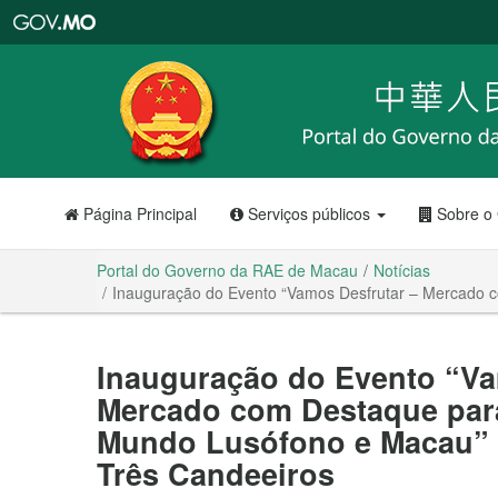
Portal
do
Governo
da
RAE
de
Macau
Página Principal
Serviços públicos
Sobre o
Portal do Governo da RAE de Macau
Notícias
Inauguração do Evento “Vamos Desfrutar – Mercado 
Inauguração do Evento “Va
Mercado com Destaque par
Mundo Lusófono e Macau”
Três Candeeiros