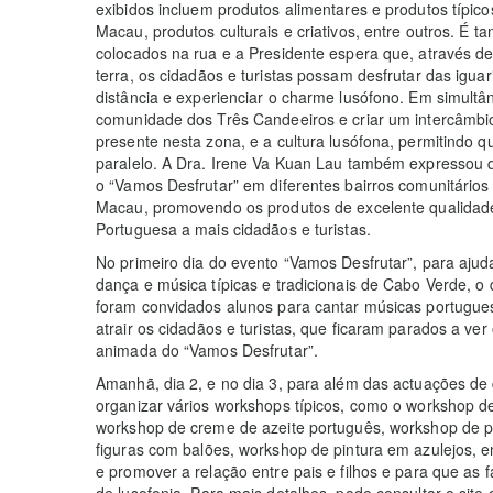
exibidos incluem produtos alimentares e produtos típi
Macau, produtos culturais e criativos, entre outros. É 
colocados na rua e a Presidente espera que, através d
terra, os cidadãos e turistas possam desfrutar das ig
distância e experienciar o charme lusófono. Em simult
comunidade dos Três Candeeiros e criar um intercâmbio
presente nesta zona, e a cultura lusófona, permitindo
paralelo. A Dra. Irene Va Kuan Lau também expressou qu
o “Vamos Desfrutar” em diferentes bairros comunitário
Macau, promovendo os produtos de excelente qualidade 
Portuguesa a mais cidadãos e turistas.
No primeiro dia do evento “Vamos Desfrutar”, para ajud
dança e música típicas e tradicionais de Cabo Verde,
foram convidados alunos para cantar músicas portugue
atrair os cidadãos e turistas, que ficaram parados a ver
animada do “Vamos Desfrutar”.
Amanhã, dia 2, e no dia 3, para além das actuações de 
organizar vários workshops típicos, como o workshop de
workshop de creme de azeite português, workshop de pe
figuras com balões, workshop de pintura em azulejos, en
e promover a relação entre pais e filhos e para que as
de lusofonia. Para mais detalhes, pode consultar o site o