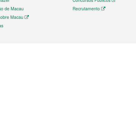
 lazer
Concursos Públicos
ão de Macau
Recrutamento
 sobre Macau
as
ios e comércio
Directório
 e Investimento
Directório de Aplicações para T
o Comércio e Convenções em
Directório de Redes Sociais
Directório de Websites Temático
dades de Negócios e Serviços
Directório RSS
s
Descarregamento de impressos
ão dos Mercados
de Intelectual