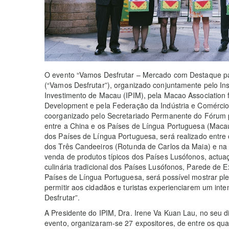
O evento “Vamos Desfrutar – Mercado com Destaque p
(“Vamos Desfrutar”), organizado conjuntamente pelo In
Investimento de Macau (IPIM), pela Macao Association
Development e pela Federação da Indústria e Comércio 
coorganizado pelo Secretariado Permanente do Fórum
entre a China e os Países de Língua Portuguesa (Maca
dos Países de Língua Portuguesa, será realizado entr
dos Três Candeeiros (Rotunda de Carlos da Maia) e na
venda de produtos típicos dos Países Lusófonos, actu
culinária tradicional dos Países Lusófonos, Parede de
Países de Língua Portuguesa, será possível mostrar pl
permitir aos cidadãos e turistas experienciarem um int
Desfrutar”.
A Presidente do IPIM, Dra. Irene Va Kuan Lau, no seu d
evento, organizaram-se 27 expositores, de entre os qua