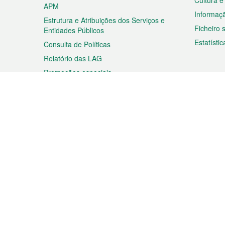
Cultura e
APM
Informaç
Estrutura e Atribuições dos Serviços e
Ficheiro
Entidades Públicos
Estatístic
Consulta de Políticas
Relatório das LAG
Promoções especiais
Viagem
Negóc
Planear a sua viagem
Negócios
Descobrir Macau
Feiras d
Macau
Espectáculos e Entretenimento
Oportuni
Roteiro de Compras
das PME
Eventos e Festividades
Informaç
Proprieda