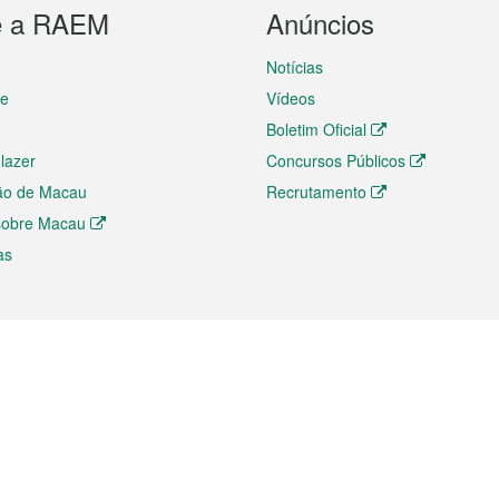
e a RAEM
Anúncios
Notícias
te
Vídeos
Boletim Oficial
 lazer
Concursos Públicos
ão de Macau
Recrutamento
 sobre Macau
as
ios e comércio
Directório
 e Investimento
Directório de Aplicações para T
o Comércio e Convenções em
Directório de Redes Sociais
Directório de Websites Temático