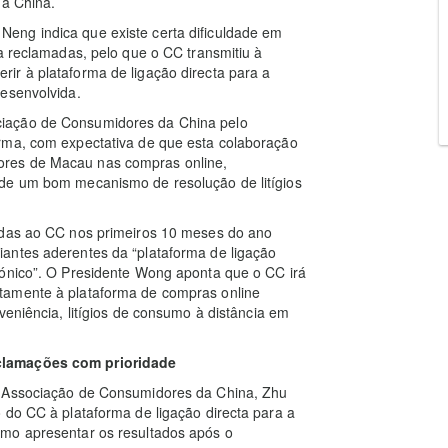
da China.
eng indica que existe certa dificuldade em
a reclamadas, pelo que o CC transmitiu à
ir à plataforma de ligação directa para a
desenvolvida.
iação de Consumidores da China pelo
rma, com expectativa de que esta colaboração
ores de Macau nas compras online,
 de um bom mecanismo de resolução de litígios
idas ao CC nos primeiros 10 meses do ano
antes aderentes da “plataforma de ligação
rónico”. O Presidente Wong aponta que o CC irá
tamente à plataforma de compras online
veniência, litígios de consumo à distância em
clamações com prioridade
a Associação de Consumidores da China, Zhu
 do CC à plataforma de ligação directa para a
omo apresentar os resultados após o