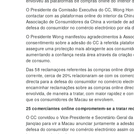
envolveu as plataformas de compras online do Interior 
O Presidente da Comissão Executiva do CC, Wong Hon N
contactar com as plataformas online do interior da Chin
Associação de Consumidores da China a vontade de ader
defesa do consumidor no comércio electrónico por ela 
O Presidente Wong manifestou agradecimentos à Assoc
consentimento sobre a adesão do CC à referida platafo
assegure uma protecção mais abragente aos consumid
aumentando a confiança nesta área através da criação
de consumo.
Das 58 reclamaçoes referentes às compras online dirig
corrente, cerca de 20% relacionaram-se com os comerci
directa para a defesa do consumidor no comércio elect
encaminhar reclamações sobre as compras online direc
envolvida, de maneira a tratar, com maior rapidez e con
que os consumidores de Macau se envolvem.
25 comerciantes online comprometem-se a tratar re
O CC convidou o Vice-Presidente e Secretário-Geral d
jianqiao para vir a Macau anunciar juntamente a adesão
defesa do consumidor no comércio electrónico assim c