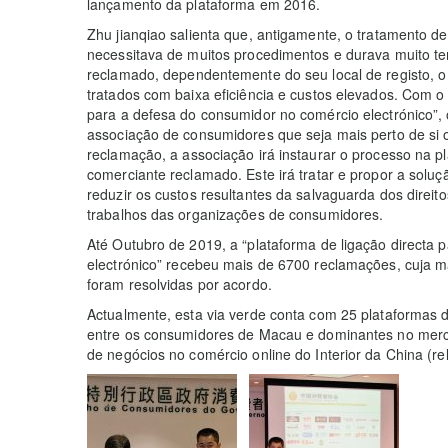
lançamento da plataforma em 2016.
Zhu jianqiao salienta que, antigamente, o tratamento 
necessitava de muitos procedimentos e durava muito te
reclamado, dependentemente do seu local de registo, o
tratados com baixa eficiência e custos elevados. Com o
para a defesa do consumidor no comércio electrónico”
associação de consumidores que seja mais perto de si o
reclamação, a associação irá instaurar o processo na pl
comerciante reclamado. Este irá tratar e propor a soluç
reduzir os custos resultantes da salvaguarda dos direi
trabalhos das organizações de consumidores.
Até Outubro de 2019, a “plataforma de ligação directa
electrónico” recebeu mais de 6700 reclamações, cuja ma
foram resolvidas por acordo.
Actualmente, esta via verde conta com 25 plataformas 
entre os consumidores de Macau e dominantes no mer
de negócios no comércio online do Interior da China (r