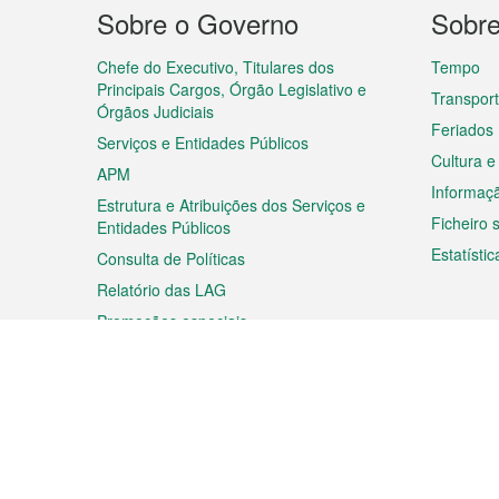
Menu
Sobre o Governo
Sobr
do
rodapé
Chefe do Executivo, Titulares dos
Tempo
Principais Cargos, Órgão Legislativo e
Transpor
Órgãos Judiciais
Feriados
Serviços e Entidades Públicos
Cultura e
APM
Informaç
Estrutura e Atribuições dos Serviços e
Ficheiro
Entidades Públicos
Estatístic
Consulta de Políticas
Relatório das LAG
Promoções especiais
Viagem
Negóc
Planear a sua viagem
Negócios
Descobrir Macau
Feiras d
Macau
Espectáculos e Entretenimento