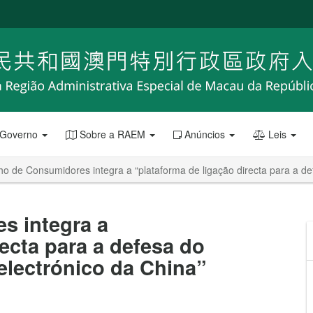
 Governo
Sobre a RAEM
Anúncios
Leis
o de Consumidores integra a “plataforma de ligação directa para a d
s integra a
recta para a defesa do
lectrónico da China”