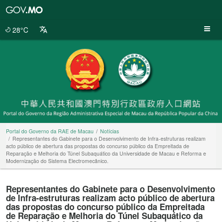
Portal
do
Governo
28°C
da
RAE
de
Macau
Portal do Governo da RAE de Macau
Notícias
Representantes do Gabinete para o Desenvolvimento de Infra-estruturas realizam
acto público de abertura das propostas do concurso público da Empreitada de
Reparação e Melhoria do Túnel Subaquático da Universidade de Macau e Reforma e
Modernização do Sistema Electromecânico.
Representantes do Gabinete para o Desenvolvimento
de Infra-estruturas realizam acto público de abertura
das propostas do concurso público da Empreitada
de Reparação e Melhoria do Túnel Subaquático da