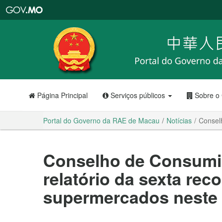
Portal
do
Governo
da
RAE
de
Macau
Página Principal
Serviços públicos
Sobre o
Portal do Governo da RAE de Macau
Notícias
Consel
Conselho de Consumid
relatório da sexta rec
supermercados neste