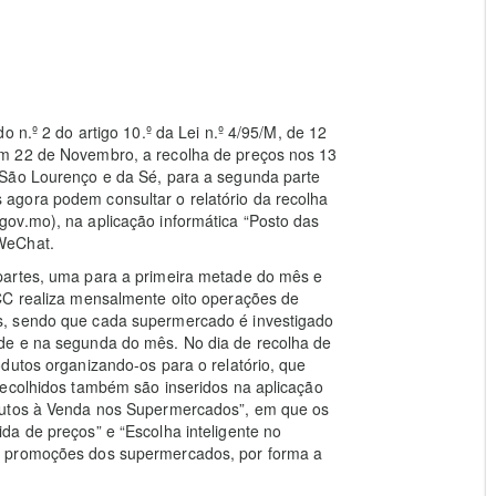
 n.º 2 do artigo 10.º da Lei n.º 4/95/M, de 12
m 22 de Novembro, a recolha de preços nos 13
 São Lourenço e da Sé, para a segunda parte
agora podem consultar o relatório da recolha
ov.mo), na aplicação informática “Posto das
WeChat.
partes, uma para a primeira metade do mês e
CC realiza mensalmente oito operações de
s, sendo que cada supermercado é investigado
de e na segunda do mês. No dia de recolha de
dutos organizando-os para o relatório, que
recolhidos também são inseridos na aplicação
dutos à Venda nos Supermercados”, em que os
da de preços” e “Escolha inteligente no
s promoções dos supermercados, por forma a