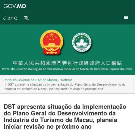
Portal
do
Governo
27°C
da
RAE
de
Macau
Portal do Governo da RAE de Macau
Notícias
DST apresenta situação da implementação do Plano Geral do Desenvolvimento da
Indústria do Turismo de Macau, planeia iniciar revisão no próximo ano
DST apresenta situação da implementação
do Plano Geral do Desenvolvimento da
Indústria do Turismo de Macau, planeia
iniciar revisão no próximo ano