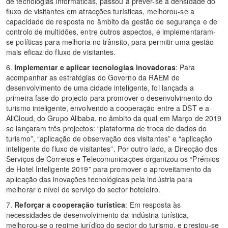
de tecnologias informáticas, passou a prever-se a densidade do
fluxo de visitantes em atracções turísticas, melhorou-se a
capacidade de resposta no âmbito da gestão de segurança e de
controlo de multidões, entre outros aspectos, e implementaram-
se políticas para melhoria no trânsito, para permitir uma gestão
mais eficaz do fluxo de visitantes.
6.
Implementar e aplicar tecnologias inovadoras
: Para
acompanhar as estratégias do Governo da RAEM de
desenvolvimento de uma cidade inteligente, foi lançada a
primeira fase do projecto para promover o desenvolvimento do
turismo inteligente, envolvendo a cooperação entre a DST e a
AliCloud, do Grupo Alibaba, no âmbito da qual em Março de 2019
se lançaram três projectos: “plataforma de troca de dados do
turismo”, “aplicação de observação dos visitantes” e “aplicação
inteligente do fluxo de visitantes”. Por outro lado, a Direcção dos
Serviços de Correios e Telecomunicações organizou os “Prémios
de Hotel Inteligente 2019” para promover o aproveitamento da
aplicação das inovações tecnológicas pela indústria para
melhorar o nível de serviço do sector hoteleiro.
7.
Reforçar a cooperação turística
: Em resposta às
necessidades de desenvolvimento da indústria turística,
melhorou-se o regime jurídico do sector do turismo, e prestou-se