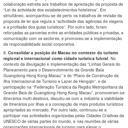
colaboração estreita aos trabalhos de apreciação da proposta de
“Lei da actividade dos estabelecimentos hoteleiros”. Em
simultâneo, acompanhou-se de perto os trabalhos de revisão da
proposta de lei que regula a “actividade das agências de viagens
e a profissão dos guias turísticos”. Por outro lado, foram
reforçadas as parcerias entre as entidades públicas e privadas, a
comunicação com os sectores, e promoveu-se a implementação
da responsabilidade social corporativa.
8.
Consolidar a posição de Macau no contexto do turismo
regional e internacional como cidade turística fulcral
: No
contexto da divulgação e implementação das “Linhas Gerais do
Planeamento para o Desenvolvimento da Grande Baía
Guangdong-Hong Kong-Macau” e do “Plano de Construção da
Ilha Internacional de Turismo e Lazer de Hengqin”, e da
participação na “Federação Turística da Região Metropolitana da
Grande Baía de Guangdong-Hong Kong-Macau”, promoveram-se
itinerários multi-destinos, discutiu-se com a indústria a viabilidade
de itinerários por ilhas e a concepção de mais produtos turísticos
apropriados ao mercado. Por outro lado, continuou-se a
participar nas actividades organizadas pelas Cidades Criativas da
UNESCO de várias partes do mundo, e nas reuniões de várias
organizações internacionais de turismo para elevar o