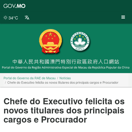
Portal
do
Governo
34°C
da
RAE
de
Macau
Portal do Governo da RAE de Macau
Notícias
Chefe do Executivo felicita os novos titulares dos principais cargos e Procurador
Chefe do Executivo felicita os
novos titulares dos principais
cargos e Procurador