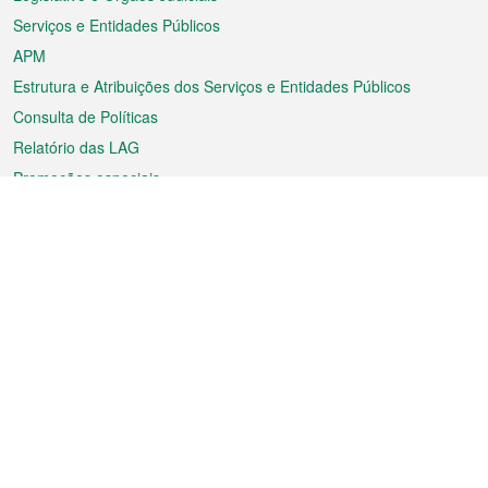
Serviços e Entidades Públicos
APM
Estrutura e Atribuições dos Serviços e Entidades Públicos
Consulta de Políticas
Relatório das LAG
Promoções especiais
Sobre a RAEM
Tempo
Transporte
Feriados
Cultura e lazer
Informação de Macau
Ficheiro sobre Macau
Estatísticas