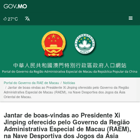
Portal
do
Governo
27°C
da
RAE
de
Macau
Portal do Governo da RAE de Macau
Notícias
Jantar de boas-vindas ao Presidente Xi Jinping oferecido pelo Governo da Região
Administrativa Especial de Macau (RAEM), na Nave Desportiva dos Jogos da Ásia
Oriental de Macau.
Jantar de boas-vindas ao Presidente Xi
Jinping oferecido pelo Governo da Região
Administrativa Especial de Macau (RAEM),
na Nave Desportiva dos Jogos da Ásia