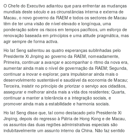
O Chefe do Executivo adiantou que para enfrentar as mudanças
mundiais deste século e as circunstâncias interna e externa de
Macau, o novo governo da RAEM e todos os sectores de Macau
têm de ter uma visão de nível elevado e longínqua, uma
ponderação sobre os riscos em tempos pacíficos, um esforço de
renovação baseada em princípios e uma atitude pragmática, mas
agir sempre de forma activa.
Ho Iat Seng salientou as quatro esperanças sublinhadas pelo
Presidente Xi Jinping ao governo da RAEM, nomeadamente,
Primeira, continuar a avançar e acompanhar o ritmo da nova era,
aumentar ainda mais o nível de governação da RAEM; Segunda,
continuar a inovar e explorar, para impulsionar ainda mais o
desenvolvimento sustentável e saudável da economia de Macau;
Terceira, insistir no princípio de priorizar o serviço aos cidadãos,
assegurar e melhorar ainda mais a vida dos residentes; Quarta,
continuar a manter a tolerância e a integração sociais, e
promover ainda mais a estabilidade e harmonia sociais.
Ho Iat Seng disse que, tal como destacado pelo Presidente Xi
Jinping, depois do regresso à Pátria de Hong Kong e de Macau,
os assuntos das duas regiões administrativas especiais são
indubitavelmente um assunto interno da China. Não faz sentido