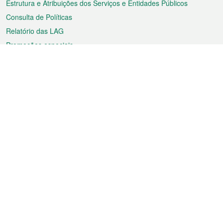
Estrutura e Atribuições dos Serviços e Entidades Públicos
Consulta de Políticas
Relatório das LAG
Promoções especiais
Sobre a RAEM
Tempo
Transporte
Feriados
Cultura e lazer
Informação de Macau
Ficheiro sobre Macau
Estatísticas
Anúncios
Notícias