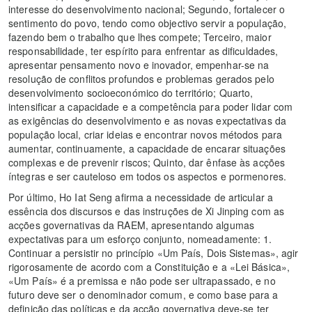
interesse do desenvolvimento nacional; Segundo, fortalecer o
sentimento do povo, tendo como objectivo servir a população,
fazendo bem o trabalho que lhes compete; Terceiro, maior
responsabilidade, ter espírito para enfrentar as dificuldades,
apresentar pensamento novo e inovador, empenhar-se na
resolução de conflitos profundos e problemas gerados pelo
desenvolvimento socioeconómico do território; Quarto,
intensificar a capacidade e a competência para poder lidar com
as exigências do desenvolvimento e as novas expectativas da
população local, criar ideias e encontrar novos métodos para
aumentar, continuamente, a capacidade de encarar situações
complexas e de prevenir riscos; Quinto, dar ênfase às acções
íntegras e ser cauteloso em todos os aspectos e pormenores.
Por último, Ho Iat Seng afirma a necessidade de articular a
essência dos discursos e das instruções de Xi Jinping com as
acções governativas da RAEM, apresentando algumas
expectativas para um esforço conjunto, nomeadamente: 1.
Continuar a persistir no princípio «Um País, Dois Sistemas», agir
rigorosamente de acordo com a Constituição e a «Lei Básica»,
«Um País» é a premissa e não pode ser ultrapassado, e no
futuro deve ser o denominador comum, e como base para a
definição das políticas e da acção governativa deve-se ter