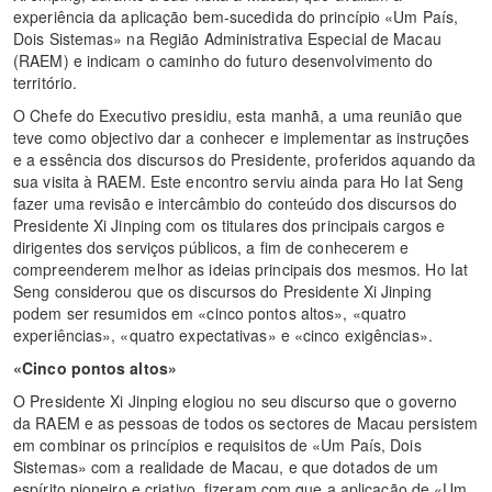
experiência da aplicação bem-sucedida do princípio «Um País,
Dois Sistemas» na Região Administrativa Especial de Macau
(RAEM) e indicam o caminho do futuro desenvolvimento do
território.
O Chefe do Executivo presidiu, esta manhã, a uma reunião que
teve como objectivo dar a conhecer e implementar as instruções
e a essência dos discursos do Presidente, proferidos aquando da
sua visita à RAEM. Este encontro serviu ainda para Ho Iat Seng
fazer uma revisão e intercâmbio do conteúdo dos discursos do
Presidente Xi Jinping com os titulares dos principais cargos e
dirigentes dos serviços públicos, a fim de conhecerem e
compreenderem melhor as ideias principais dos mesmos. Ho Iat
Seng considerou que os discursos do Presidente Xi Jinping
podem ser resumidos em «cinco pontos altos», «quatro
experiências», «quatro expectativas» e «cinco exigências».
«Cinco pontos altos»
O Presidente Xi Jinping elogiou no seu discurso que o governo
da RAEM e as pessoas de todos os sectores de Macau persistem
em combinar os princípios e requisitos de «Um País, Dois
Sistemas» com a realidade de Macau, e que dotados de um
espírito pioneiro e criativo, fizeram com que a aplicação de «Um