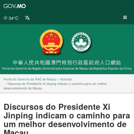
Portal
do
Governo
34°C
da
RAE
de
Macau
Portal do Governo da RAE de Macau
Notícias
Discursos do Presidente Xi Jinping indicam o caminho para um melhor
desenvolvimento de Macau
Discursos do Presidente Xi
Jinping indicam o caminho para
um melhor desenvolvimento de
Macau