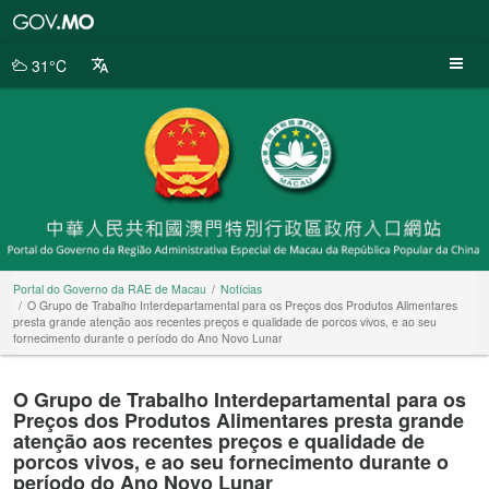
Portal
do
Governo
31°C
da
RAE
de
Macau
Portal do Governo da RAE de Macau
Notícias
O Grupo de Trabalho Interdepartamental para os Preços dos Produtos Alimentares
presta grande atenção aos recentes preços e qualidade de porcos vivos, e ao seu
fornecimento durante o período do Ano Novo Lunar
O Grupo de Trabalho Interdepartamental para os
Preços dos Produtos Alimentares presta grande
atenção aos recentes preços e qualidade de
porcos vivos, e ao seu fornecimento durante o
período do Ano Novo Lunar