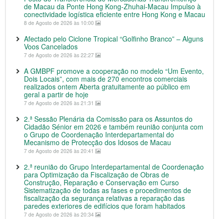
de Macau da Ponte Hong Kong-Zhuhai-Macau Impulso à
conectividade logística eficiente entre Hong Kong e Macau
8 de Agosto de 2026 às 10:00
Afectado pelo Ciclone Tropical “Golfinho Branco” – Alguns
Voos Cancelados
7 de Agosto de 2026 às 22:27
A GMBPF promove a cooperação no modelo “Um Evento,
Dois Locais”, com mais de 270 encontros comerciais
realizados ontem Aberta gratuitamente ao público em
geral a partir de hoje
7 de Agosto de 2026 às 21:31
2.ª Sessão Plenária da Comissão para os Assuntos do
Cidadão Sénior em 2026 e também reunião conjunta com
o Grupo de Coordenação Interdepartamental do
Mecanismo de Protecção dos Idosos de Macau
7 de Agosto de 2026 às 20:41
2.ª reunião do Grupo Interdepartamental de Coordenação
para Optimização da Fiscalização de Obras de
Construção, Reparação e Conservação em Curso
Sistematização de todas as fases e procedimentos de
fiscalização da segurança relativas a reparação das
paredes exteriores de edifícios que foram habitados
7 de Agosto de 2026 às 20:34