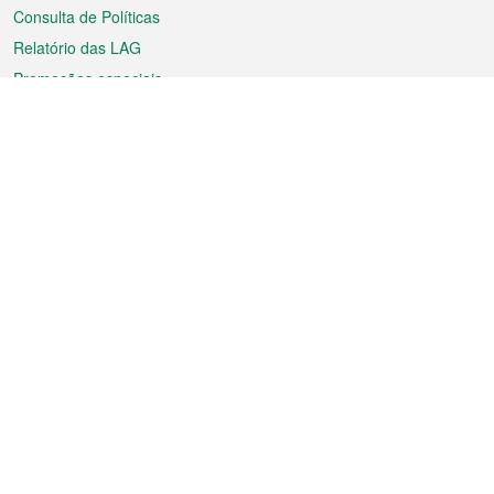
Consulta de Políticas
Relatório das LAG
Promoções especiais
Sobre a RAEM
Tempo
Transporte
Feriados
Cultura e lazer
Informação de Macau
Ficheiro sobre Macau
Estatísticas
Anúncios
Notícias
Vídeos