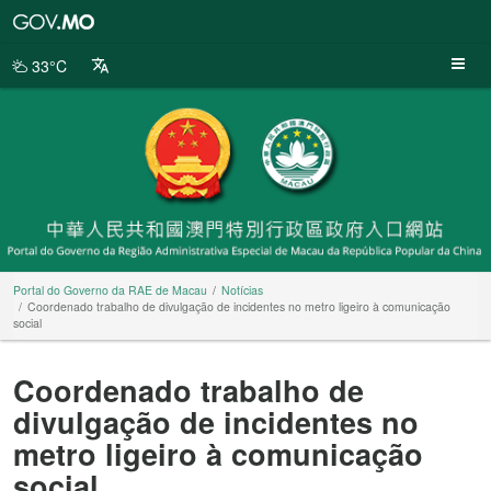
Portal
do
Governo
33°C
da
RAE
de
Macau
Portal do Governo da RAE de Macau
Notícias
Coordenado trabalho de divulgação de incidentes no metro ligeiro à comunicação
social
Coordenado trabalho de
divulgação de incidentes no
metro ligeiro à comunicação
social