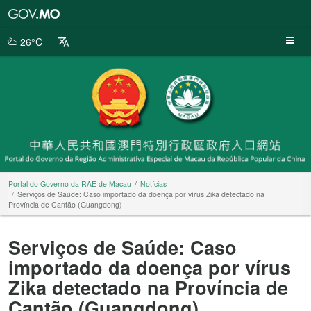
Portal
do
Governo
26°C
da
RAE
de
Macau
Portal do Governo da RAE de Macau
Notícias
Serviços de Saúde: Caso importado da doença por vírus Zika detectado na
Província de Cantão (Guangdong)
Serviços de Saúde: Caso
importado da doença por vírus
Zika detectado na Província de
Cantão (Guangdong)