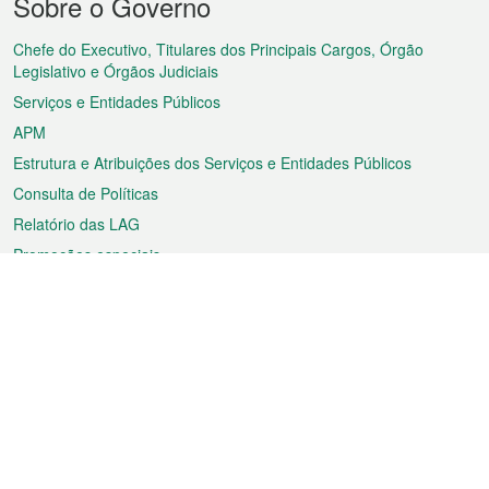
Sobre o Governo
do
rodapé
Chefe do Executivo, Titulares dos Principais Cargos, Órgão
Legislativo e Órgãos Judiciais
Serviços e Entidades Públicos
APM
Estrutura e Atribuições dos Serviços e Entidades Públicos
Consulta de Políticas
Relatório das LAG
Promoções especiais
Sobre a RAEM
Tempo
Transporte
Feriados
Cultura e lazer
Informação de Macau