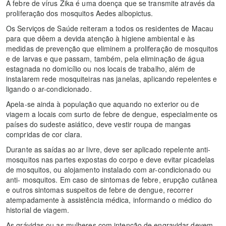
A febre de vírus Zika é uma doença que se transmite através da
proliferação dos mosquitos Aedes albopictus.
Os Serviços de Saúde reiteram a todos os residentes de Macau
para que dêem a devida atenção à higiene ambiental e às
medidas de prevenção que eliminem a proliferação de mosquitos
e de larvas e que passam, também, pela eliminação de água
estagnada no domicílio ou nos locais de trabalho, além de
instalarem rede mosquiteiras nas janelas, aplicando repelentes e
ligando o ar-condicionado.
Apela-se ainda à população que aquando no exterior ou de
viagem a locais com surto de febre de dengue, especialmente os
países do sudeste asiático, deve vestir roupa de mangas
compridas de cor clara.
Durante as saídas ao ar livre, deve ser aplicado repelente anti-
mosquitos nas partes expostas do corpo e deve evitar picadelas
de mosquitos, ou alojamento instalado com ar-condicionado ou
anti- mosquitos. Em caso de sintomas de febre, erupção cutânea
e outros sintomas suspeitos de febre de dengue, recorrer
atempadamente à assistência médica, informando o médico do
historial de viagem.
As grávidas ou as mulheres com intenção de engravidar devem