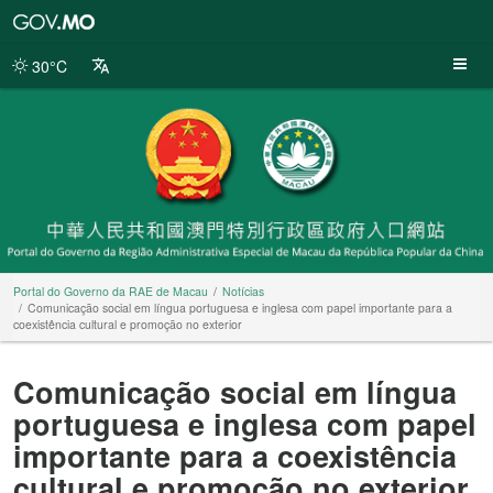
Portal
do
Governo
30°C
da
RAE
de
Macau
Portal do Governo da RAE de Macau
Notícias
Comunicação social em língua portuguesa e inglesa com papel importante para a
coexistência cultural e promoção no exterior
Comunicação social em língua
portuguesa e inglesa com papel
importante para a coexistência
cultural e promoção no exterior