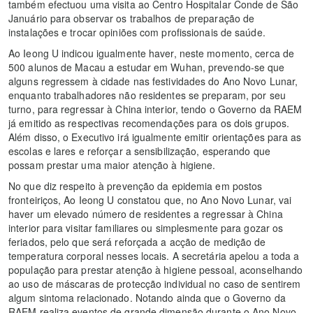
também efectuou uma visita ao Centro Hospitalar Conde de São
Januário para observar os trabalhos de preparação de
instalações e trocar opiniões com profissionais de saúde.
Ao Ieong U indicou igualmente haver, neste momento, cerca de
500 alunos de Macau a estudar em Wuhan, prevendo-se que
alguns regressem à cidade nas festividades do Ano Novo Lunar,
enquanto trabalhadores não residentes se preparam, por seu
turno, para regressar à China interior, tendo o Governo da RAEM
já emitido as respectivas recomendações para os dois grupos.
Além disso, o Executivo irá igualmente emitir orientações para as
escolas e lares e reforçar a sensibilização, esperando que
possam prestar uma maior atenção à higiene.
No que diz respeito à prevenção da epidemia em postos
fronteiriços, Ao Ieong U constatou que, no Ano Novo Lunar, vai
haver um elevado número de residentes a regressar à China
interior para visitar familiares ou simplesmente para gozar os
feriados, pelo que será reforçada a acção de medição de
temperatura corporal nesses locais. A secretária apelou a toda a
população para prestar atenção à higiene pessoal, aconselhando
ao uso de máscaras de protecção individual no caso de sentirem
algum sintoma relacionado. Notando ainda que o Governo da
RAEM realiza eventos de grande dimensão durante o Ano Novo