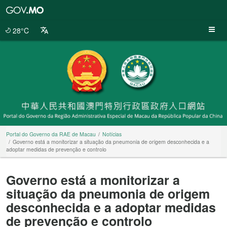
Portal
do
Governo
28°C
da
RAE
de
Macau
Portal do Governo da RAE de Macau
Notícias
Governo está a monitorizar a situação da pneumonia de origem desconhecida e a
adoptar medidas de prevenção e controlo
Governo está a monitorizar a
situação da pneumonia de origem
desconhecida e a adoptar medidas
de prevenção e controlo