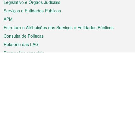
Legislativo e Órgãos Judiciais
Serviços e Entidades Públicos
APM
Estrutura e Atribuições dos Serviços e Entidades Públicos
Consulta de Políticas
Relatório das LAG
Promoções especiais
Sobre a RAEM
Tempo
Transporte
Feriados
Cultura e lazer
Informação de Macau
Ficheiro sobre Macau
Estatísticas