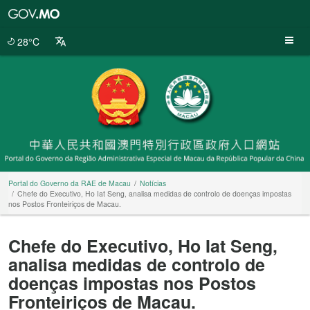
Portal
do
Governo
28°C
da
RAE
de
Macau
Portal do Governo da RAE de Macau
Notícias
Chefe do Executivo, Ho Iat Seng, analisa medidas de controlo de doenças impostas
nos Postos Fronteiriços de Macau.
Chefe do Executivo, Ho Iat Seng,
analisa medidas de controlo de
doenças impostas nos Postos
Fronteiriços de Macau.