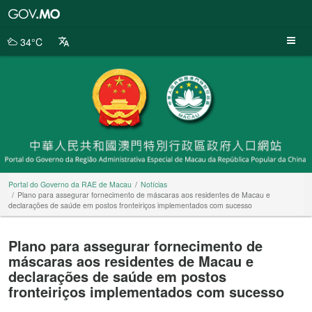
Portal
do
Governo
34°C
da
RAE
de
Macau
Portal do Governo da RAE de Macau
Notícias
Plano para assegurar fornecimento de máscaras aos residentes de Macau e
declarações de saúde em postos fronteiriços implementados com sucesso
Plano para assegurar fornecimento de
máscaras aos residentes de Macau e
declarações de saúde em postos
fronteiriços implementados com sucesso