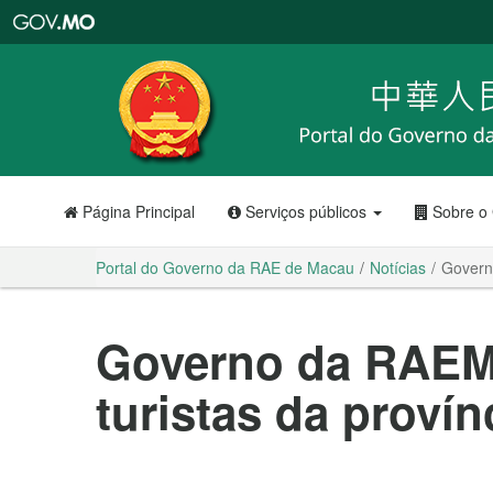
Portal
do
Governo
da
RAE
de
Macau
Página Principal
Serviços públicos
Sobre o
Portal do Governo da RAE de Macau
Notícias
Governo
Governo da RAEM 
turistas da provín