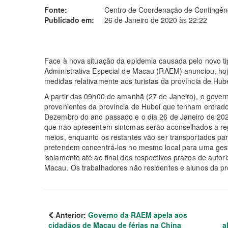
Fonte:
Centro de Coordenação de Contingênc
Publicado em:
26 de Janeiro de 2020 às 22:22
Face à nova situação da epidemia causada pelo novo t
Administrativa Especial de Macau (RAEM) anunciou, hoje
medidas relativamente aos turistas da província de 
A partir das 09h00 de amanhã (27 de Janeiro), o govern
provenientes da província de Hubei que tenham entrado n
Dezembro do ano passado e o dia 26 de Janeiro de 20
que não apresentem sintomas serão aconselhados a regr
meios, enquanto os restantes vão ser transportados pa
pretendem concentrá-los no mesmo local para uma gest
isolamento até ao final dos respectivos prazos de auto
Macau. Os trabalhadores não residentes e alunos da pr
Anterior:
Governo da RAEM apela aos
cidadãos de Macau de férias na China
a