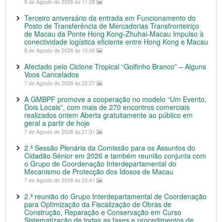
8 de Agosto de 2026 às 11:28
Terceiro aniversário da entrada em Funcionamento do
Posto de Transferência de Mercadorias Transfronteiriço
de Macau da Ponte Hong Kong-Zhuhai-Macau Impulso à
conectividade logística eficiente entre Hong Kong e Macau
8 de Agosto de 2026 às 10:00
Afectado pelo Ciclone Tropical “Golfinho Branco” – Alguns
Voos Cancelados
7 de Agosto de 2026 às 22:27
A GMBPF promove a cooperação no modelo “Um Evento,
Dois Locais”, com mais de 270 encontros comerciais
realizados ontem Aberta gratuitamente ao público em
geral a partir de hoje
7 de Agosto de 2026 às 21:31
2.ª Sessão Plenária da Comissão para os Assuntos do
Cidadão Sénior em 2026 e também reunião conjunta com
o Grupo de Coordenação Interdepartamental do
Mecanismo de Protecção dos Idosos de Macau
7 de Agosto de 2026 às 20:41
2.ª reunião do Grupo Interdepartamental de Coordenação
para Optimização da Fiscalização de Obras de
Construção, Reparação e Conservação em Curso
Sistematização de todas as fases e procedimentos de