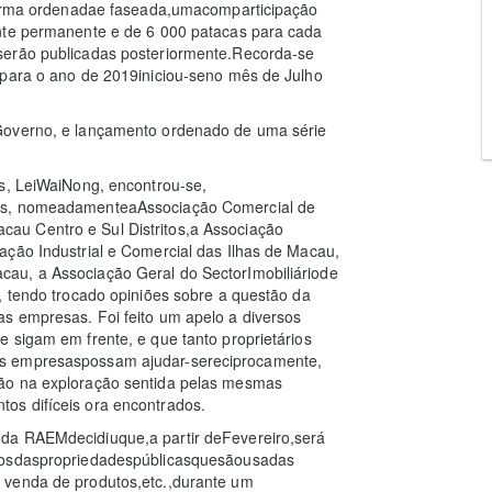
e forma ordenadae faseada,umacomparticipação
ente permanente e de 6 000 patacas para cada
serão publicadas posteriormente.Recorda-se
 para o ano de 2019iniciou-seno mês de Julho
Governo, e lançamento ordenado de uma série
as, LeiWaiNong, encontrou-se,
ões, nomeadamenteaAssociação Comercial de
au Centro e Sul Distritos,a Associação
ação Industrial e Comercial das Ilhas de Macau,
au, a Associação Geral do SectorImobiliáriode
, tendo trocado opiniões sobre a questão da
s empresas. Foi feito um apelo a diversos
 sigam em frente, e que tanto proprietários
as empresaspossam ajudar-sereciprocamente,
são na exploração sentida pelas mesmas
os difíceis ora encontrados.
 da RAEMdecidiuque,a partir deFevereiro,será
riosdaspropriedadespúblicasquesãousadas
 venda de produtos,etc.,durante um