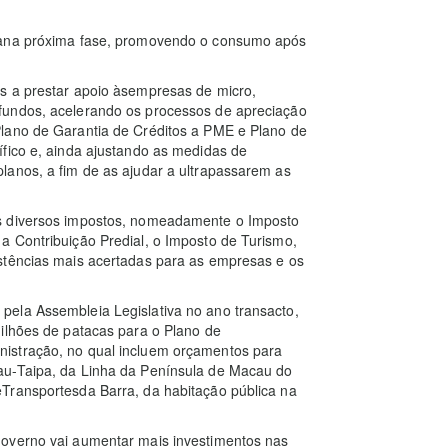
rnana próxima fase, promovendo o consumo após
os a prestar apoio àsempresas de micro,
fundos, acelerando os processos de apreciação
Plano de Garantia de Créditos a PME e Plano de
fico e, ainda ajustando as medidas de
lanos, a fim de as ajudar a ultrapassarem as
os diversos impostos, nomeadamente o Imposto
a Contribuição Predial, o Imposto de Turismo,
stências mais acertadas para as empresas e os
pela Assembleia Legislativa no ano transacto,
milhões de patacas para o Plano de
istração, no qual incluem orçamentos para
au-Taipa, da Linha da Península de Macau do
Transportesda Barra, da habitação pública na
Governo vai aumentar mais investimentos nas