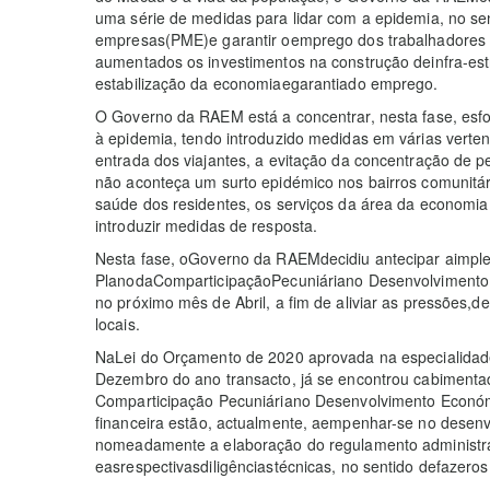
uma série de medidas para lidar com a epidemia, no se
empresas(PME)e garantir oemprego dos trabalhadores
aumentados os investimentos na construção deinfra-est
estabilização da economiaegarantiado emprego.
O Governo da RAEM está a concentrar, nesta fase, esf
à epidemia, tendo introduzido medidas em várias verte
entrada dos viajantes, a evitação da concentração de p
não aconteça um surto epidémico nos bairros comunitár
saúde dos residentes, os serviços da área da economia
introduzir medidas de resposta.
​Nesta fase, oGoverno da RAEMdecidiu antecipar aimp
PlanodaComparticipaçãoPecuniáriano Desenvolvimento 
no próximo mês de Abril, a fim de aliviar as pressões,d
locais.
​NaLei do Orçamento de 2020 aprovada na especialidad
Dezembro do ano transacto, já se encontrou cabimentad
Comparticipação Pecuniáriano Desenvolvimento Económ
financeira estão, actualmente, aempenhar-se no desenv
nomeadamente a elaboração do regulamento administr
easrespectivasdiligênciastécnicas, no sentido defazero