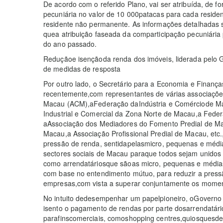
​De acordo com o referido Plano, vai ser atribuída, d
pecuniária no valor de 10 000patacas para cada resid
residente não permanente. As informações detalhadas 
quea atribuição faseada da comparticipação pecuniária
do ano passado.
Reduçãoe isençãoda renda dos imóveis, liderada pelo 
de medidas de resposta
​Por outro lado, o Secretário para a Economia e Finanç
recentemente,com representantes de várias associaç
Macau (ACM),aFederação daIndústria e Comérciode Mac
Industrial e Comercial da Zona Norte de Macau,a Feder
aAssociação dos Mediadores do Fomento Predial de Mac
Macau,a Associação Profissional Predial de Macau, etc.
pressão de renda, sentidapelasmicro, pequenas e média
sectores sociais de Macau paraque todos sejam unidos e
como arrendatáriosque sãoas micro, pequenas e médi
com base no entendimento mútuo, para reduzir a pres
empresas,com vista a superar conjuntamente os moment
​No intuito dedesempenhar um papelpioneiro, oGoverno
isento o pagamento de rendas por parte dosarrendatá
parafinscomerciais, comoshopping centres,quiosquesde