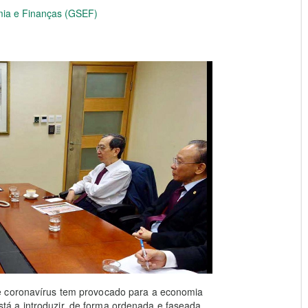
mia e Finanças (GSEF)
e coronavírus tem provocado para a economia
á a introduzir, de forma ordenada e faseada,