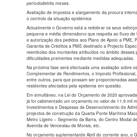
períododetrês meses.
Avaliação de impostos e alargamento da procura inte
o controlo da situação epidémica
​Actualmente o Governo está a redobrar os seus esforç
pequena e média dimensãono que respeita ao fluxo de 
e autorização dos pedidos aos Plano de Apoio a PME, 
Garantia de Créditos a PME destinado a Projecto Especí
reembolso dos montantes atribuídos no âmbito desses p
dificuldades prementes mediante medidas adequadas.
​Na próxima fase será efectuada uma avaliação sobre 
Complementar de Rendimentos, o Imposto Profissional, 
entre outros, para que possam ser proporcionadas assi
residentes afectados pela epidemia em questão.
​Em simultâneo, na Lei do Orçamento de 2020 aprovada 
já foi cabimentado um orçamento no valor de 11,9 mil 
Investimentos e Despesas de Desenvolvimento de Admin
projectos de construção da Quarta Ponte Marítima Mac
Metro Ligeiro – Segmento da Barra, do Centro Modal de
Avenida de Venceslau de Morais, etc.
​No orçamento suplementarde Abril do corrente ano, o 