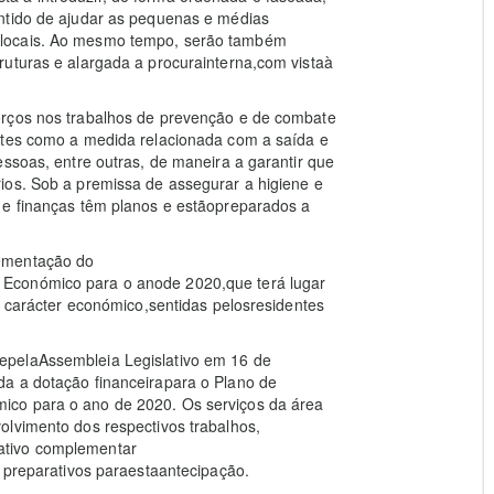
ntido de ajudar as pequenas e médias
 locais. Ao mesmo tempo, serão também
ruturas e alargada a procurainterna,com vistaà
orços nos trabalhos de prevenção e de combate
ntes como a medida relacionada com a saída e
essoas, entre outras, de maneira a garantir que
ios. Sob a premissa de assegurar a higiene e
 e finanças têm planos e estãopreparados a
lementação do
Económico para o anode 2020,que terá lugar
e carácter económico,sentidas pelosresidentes
epelaAssembleia Legislativo em 16 de
a a dotação financeirapara o Plano de
ico para o ano de 2020. Os serviços da área
olvimento dos respectivos trabalhos,
ativo complementar
s preparativos paraestaantecipação.