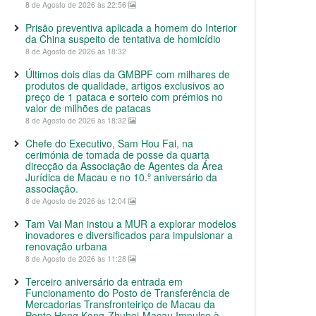
8 de Agosto de 2026 às 22:56
Prisão preventiva aplicada a homem do Interior
da China suspeito de tentativa de homicídio
8 de Agosto de 2026 às 18:32
Últimos dois dias da GMBPF com milhares de
produtos de qualidade, artigos exclusivos ao
preço de 1 pataca e sorteio com prémios no
valor de milhões de patacas
8 de Agosto de 2026 às 18:32
Chefe do Executivo, Sam Hou Fai, na
cerimónia de tomada de posse da quarta
direcção da Associação de Agentes da Área
Jurídica de Macau e no 10.º aniversário da
associação.
8 de Agosto de 2026 às 12:04
Tam Vai Man instou a MUR a explorar modelos
inovadores e diversificados para impulsionar a
renovação urbana
8 de Agosto de 2026 às 11:28
Terceiro aniversário da entrada em
Funcionamento do Posto de Transferência de
Mercadorias Transfronteiriço de Macau da
Ponte Hong Kong-Zhuhai-Macau Impulso à