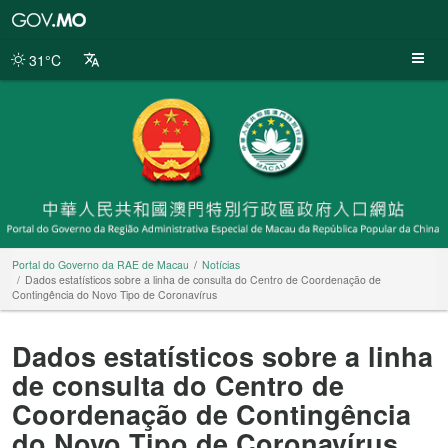
Portal
do
Governo
31°C
da
RAE
de
Macau
Portal do Governo da RAE de Macau
Notícias
Dados estatísticos sobre a linha de consulta do Centro de Coordenação de
Contingência do Novo Tipo de Coronavírus
Dados estatísticos sobre a linha
de consulta do Centro de
Coordenação de Contingência
do Novo Tipo de Coronavírus