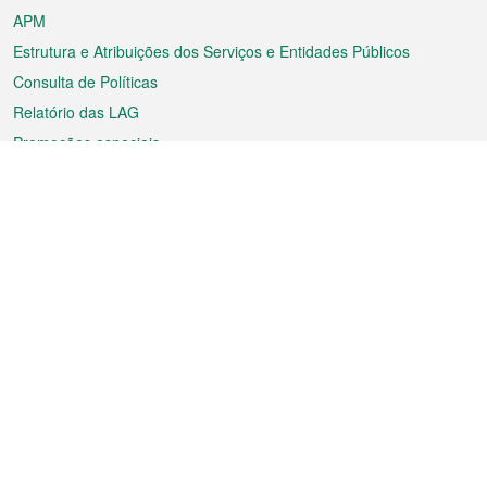
APM
Estrutura e Atribuições dos Serviços e Entidades Públicos
Consulta de Políticas
Relatório das LAG
Promoções especiais
Sobre a RAEM
Tempo
Transporte
Feriados
Cultura e lazer
Informação de Macau
Ficheiro sobre Macau
Estatísticas
Anúncios