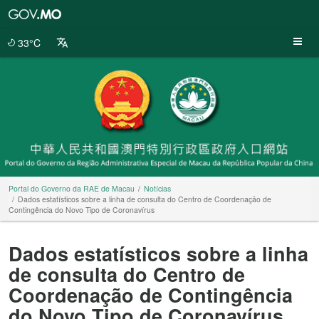
Portal
do
Governo
33°C
da
RAE
de
Macau
Portal do Governo da RAE de Macau
Notícias
Dados estatísticos sobre a linha de consulta do Centro de Coordenação de
Contingência do Novo Tipo de Coronavírus
Dados estatísticos sobre a linha
de consulta do Centro de
Coordenação de Contingência
do Novo Tipo de Coronavírus