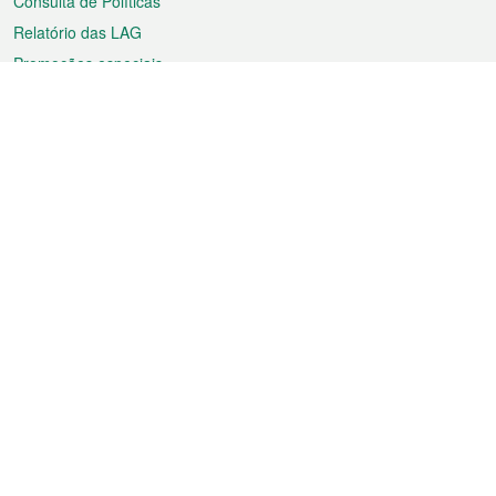
Consulta de Políticas
Relatório das LAG
Promoções especiais
Sobre a RAEM
Tempo
Transporte
Feriados
Cultura e lazer
Informação de Macau
Ficheiro sobre Macau
Estatísticas
Anúncios
Notícias
Vídeos